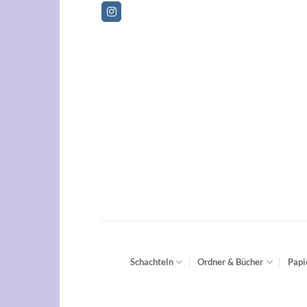
Zum
Betriebsferien vom 01.08
Inhalt
springen
Schachteln
Ordner & Bücher
Papi