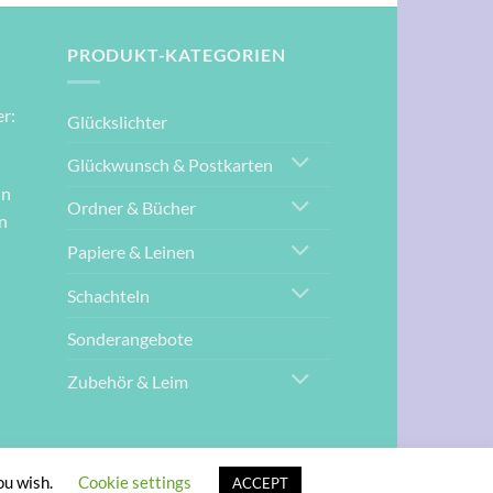
PRODUKT-KATEGORIEN
r:
Glückslichter
Glückwunsch & Postkarten
nn
Ordner & Bücher
n
Papiere & Leinen
Schachteln
Sonderangebote
Zubehör & Leim
G
ou wish.
Cookie settings
ACCEPT