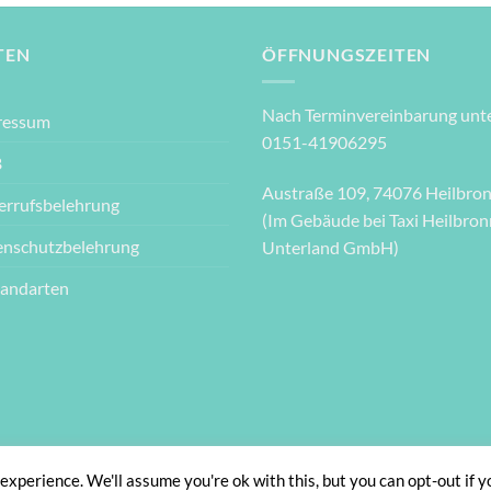
TEN
ÖFFNUNGSZEITEN
Nach Terminvereinbarung unte
ressum
0151-41906295
B
Austraße 109, 74076 Heilbro
errufsbelehrung
(Im Gebäude bei Taxi Heilbron
enschutzbelehrung
Unterland GmbH)
sandarten
IMPRESSUM
AGB
DATENSCHUTZBELEHRUNG
WIDERRUFSBELEHRUN
xperience. We'll assume you're ok with this, but you can opt-out if y
Copyright 2026 ©
Designer Schachteln