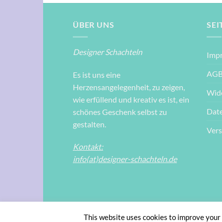
ÜBER UNS
SEI
Designer Schachteln
Imp
AG
Es ist uns eine
Herzensangelegenheit, zu zeigen,
Wid
wie erfüllend und kreativ es ist, ein
Dat
schönes Geschenk selbst zu
gestalten.
Ver
Kontakt:
info(at)designer-schachteln.de
This website uses cookies to improve your e