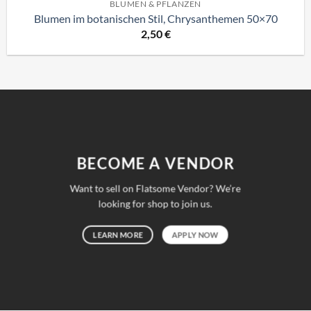
BLUMEN & PFLANZEN
Blumen im botanischen Stil, Chrysanthemen 50×70
2,50
€
BECOME A VENDOR
Want to sell on Flatsome Vendor? We’re
looking for shop to join us.
LEARN MORE
APPLY NOW