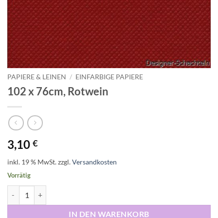
PAPIERE & LEINEN
/
EINFARBIGE PAPIERE
102 x 76cm, Rotwein
3,10
€
inkl. 19 % MwSt.
zzgl.
Versandkosten
Vorrätig
102 x 76cm, Rotwein Menge
IN DEN WARENKORB