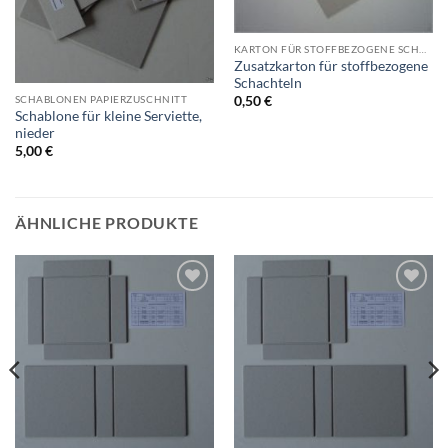
KARTON FÜR STOFFBEZOGENE SCHACHTELN
Zusatzkarton für stoffbezogene
Schachteln
SCHABLONEN PAPIERZUSCHNITT
0,50
€
Schablone für kleine Serviette,
nieder
5,00
€
ÄHNLICHE PRODUKTE
Auf die
Auf die
Wunschliste
Wunschliste