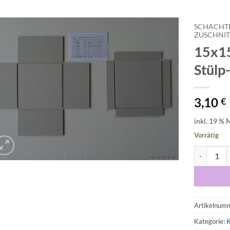
SCHACHT
ZUSCHNIT
15x15
Auf die
Wunschliste
Stülp
3,10
€
inkl. 19 % 
Vorrätig
15x15x10 c
Artikelnum
Kategorie:
K