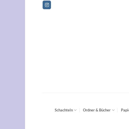
Zum
Bet
Inhalt
springen
Schachteln
Ordner & Bücher
Papi