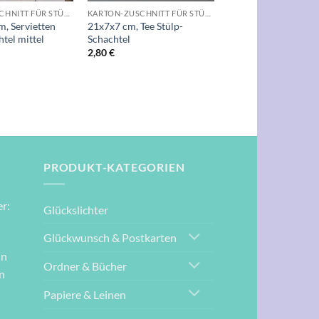
KARTON-ZUSCHNITT FÜR STÜLPSCHACHTELN
KARTON-ZUSCHNITT FÜR STÜLPSCHACHTELN
, Servietten
21x7x7 cm, Tee Stülp-
tel mittel
Schachtel
2,80
€
PRODUKT-KATEGORIEN
r:
Glückslichter
Glückwunsch & Postkarten
nn
Ordner & Bücher
n
Papiere & Leinen