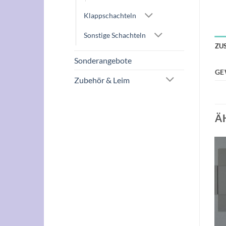
Klappschachteln
Sonstige Schachteln
ZU
Sonderangebote
GE
Zubehör & Leim
Ä
Auf die
Auf die
Wunschliste
Wunschliste
NICHT VORRÄTIG
+
+