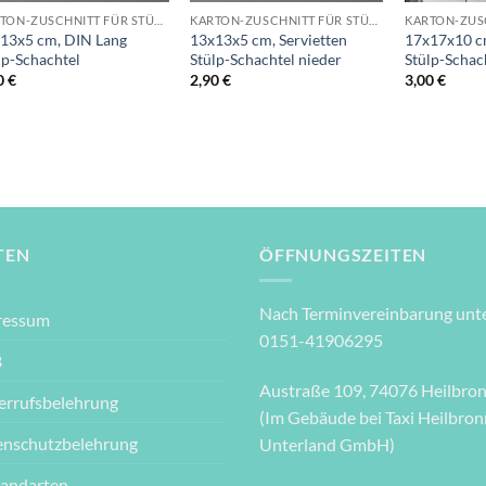
KARTON-ZUSCHNITT FÜR STÜLPSCHACHTELN
KARTON-ZUSCHNITT FÜR STÜLPSCHACHTELN
13x5 cm, DIN Lang
13x13x5 cm, Servietten
17x17x10 cm
lp-Schachtel
Stülp-Schachtel nieder
Stülp-Schach
0
€
2,90
€
3,00
€
TEN
ÖFFNUNGSZEITEN
Nach Terminvereinbarung unte
ressum
0151-41906295
B
Austraße 109, 74076 Heilbro
errufsbelehrung
(Im Gebäude bei Taxi Heilbron
enschutzbelehrung
Unterland GmbH)
sandarten