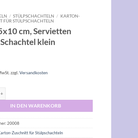
ELN
/
STÜLPSCHACHTELN
/
KARTON-
T FÜR STÜLPSCHACHTELN
x10 cm, Servietten
-Schachtel klein
MwSt.
zzgl.
Versandkosten
m, Servietten Stülp-Schachtel klein Menge
IN DEN WARENKORB
mer:
20008
arton-Zuschnitt für Stülpschachteln