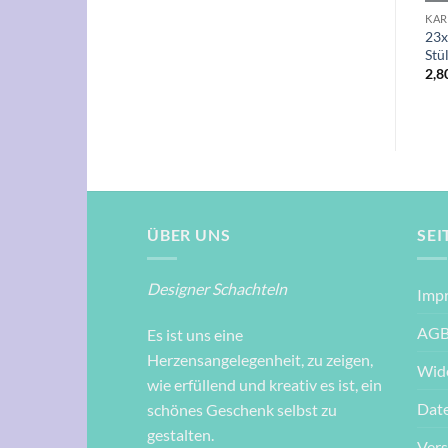
T FÜR STÜLPSCHACHTELN
KARTON-ZUSCHNITT FÜR STÜLPSCHACHTELN
KARTON-ZUSCHNITT FÜR STÜLPSCHACHTELN
30×13,5×15 cm, CD Stülp-
21×10,5×3 cm, Stülp-
23x
Schachtel groß
Schachtel, Spielkarten
Stü
4,30
€
2,60
€
2,8
ÜBER UNS
SEI
Designer Schachteln
Imp
AG
Es ist uns eine
Herzensangelegenheit, zu zeigen,
Wid
wie erfüllend und kreativ es ist, ein
Dat
schönes Geschenk selbst zu
gestalten.
Ver