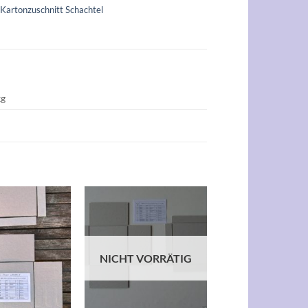
:
Kartonzuschnitt Schachtel
kg
Auf die
Auf die
Wunschliste
Wunschliste
NICHT VORRÄTIG
+