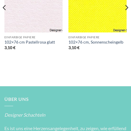
EINFARBIGE PAPIERE
EINFARBIGE PAPIERE
102×76 cm Pastellrosa glatt
102×76 cm, Sonnenscheingelb
3,10
€
3,10
€
ÜBER UNS
Designer Schachteln
Es ist uns eine Herzensangelegenheit, zu zeigen, wie erfüllend