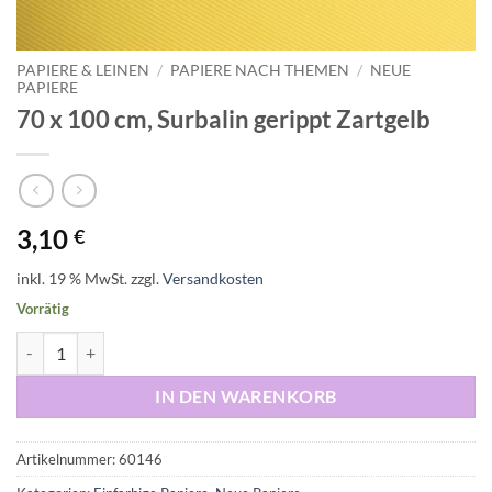
PAPIERE & LEINEN
/
PAPIERE NACH THEMEN
/
NEUE
PAPIERE
70 x 100 cm, Surbalin gerippt Zartgelb
3,10
€
inkl. 19 % MwSt.
zzgl.
Versandkosten
Vorrätig
70 x 100 cm, Surbalin gerippt Zartgelb Menge
IN DEN WARENKORB
Artikelnummer:
60146