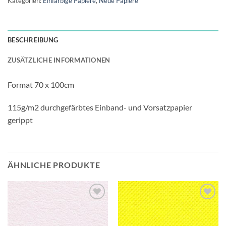
Kategorien:
Einfarbige Papiere
,
Neue Papiere
BESCHREIBUNG
ZUSÄTZLICHE INFORMATIONEN
Format 70 x 100cm
115g/m2 durchgefärbtes Einband- und Vorsatzpapier
gerippt
ÄHNLICHE PRODUKTE
Auf die
Auf die
Wunschliste
Wunschliste