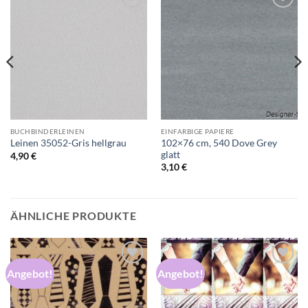
Auf die
Auf die
Wunschliste
Wunschliste
BUCHBINDERLEINEN
EINFARBIGE PAPIERE
102×76 cm, 540 Dove Grey
Leinen 35052-Gris hellgrau
glatt
4,90
€
3,10
€
ÄHNLICHE PRODUKTE
Angebot!
Angebot!
Auf die
Auf die
Wunschliste
Wunschliste