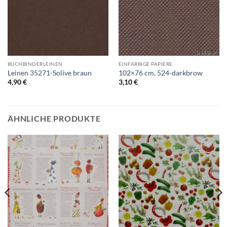
BUCHBINDERLEINEN
EINFARBIGE PAPIERE
Leinen 35271-Solive braun
102×76 cm, 524-darkbrow
4,90
€
3,10
€
ÄHNLICHE PRODUKTE
Auf die
Auf die
Wunschliste
Wunschliste