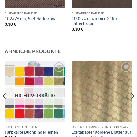
EINFARBIGE PAPIERE
EINFARBIGE PAPIERE
100×70 cm, moirè 2185
102×76 cm, 524-darkbrow
kaffeebraun
3,10
€
3,10
€
ÄHNLICHE PRODUKTE
Auf die
Auf die
Wunschliste
Wunschliste
NICHT VORRÄTIG
BUCHBINDERLEINEN
LOKTA, BAUMWOLL- UND JAPANPAPIERE
Loktapapier goldene Blätter auf
Farbkarte Buchbinderleinen