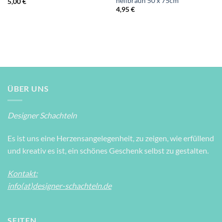
hellbraun 50 x 75cm
5,00
€
4,95
€
ÜBER UNS
Designer Schachteln
Es ist uns eine Herzensangelegenheit, zu zeigen, wie erfüllend
und kreativ es ist, ein schönes Geschenk selbst zu gestalten.
Kontakt:
info(at)designer-schachteln.de
SEITEN