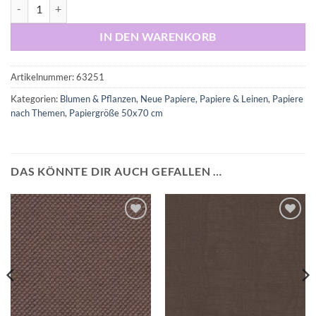
Blumen hellblau & türkis auf dunkelblau 50 x 70cm Menge
IN DEN WARENKORB
Artikelnummer:
63251
Kategorien:
Blumen & Pflanzen
,
Neue Papiere
,
Papiere & Leinen
,
Papiere
nach Themen
,
Papiergröße 50x70 cm
DAS KÖNNTE DIR AUCH GEFALLEN …
Auf die
Auf die
Wunschliste
Wunschliste