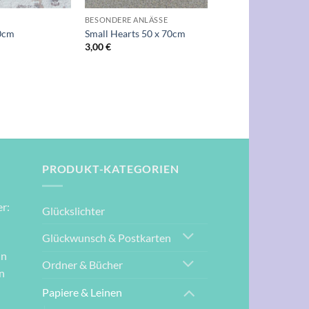
BESONDERE ANLÄSSE
70cm
Small Hearts 50 x 70cm
3,00
€
PRODUKT-KATEGORIEN
r:
Glückslichter
Glückwunsch & Postkarten
nn
Ordner & Bücher
n
Papiere & Leinen