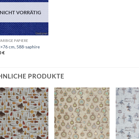
Wunschliste
NICHT VORRÄTIG
+
FARBIGE PAPIERE
×76 cm, 588-saphire
0
€
HNLICHE PRODUKTE
Auf die
Auf die
Wunschliste
Wunschliste
+
+
+