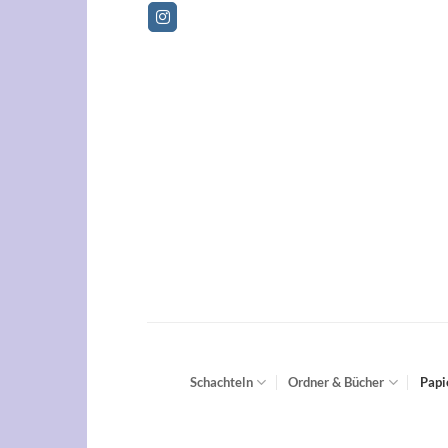
Zum
Betrieb
Inhalt
springen
Schachteln
Ordner & Bücher
Papi