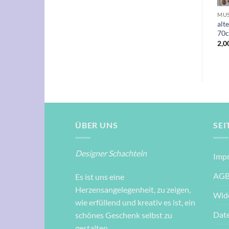
BLUMEN & PFLANZEN
BLUMEN & PFLANZEN
MUS
Pusteblumen-Samen grau &
Romantica – Blumen lila,
alt
gold geprägt, 50x70cm
rosa, orange 50x70cm
70
4,95
€
2,50
€
2,0
ÜBER UNS
SEI
Designer Schachteln
Imp
AG
Es ist uns eine
Herzensangelegenheit, zu zeigen,
Wid
wie erfüllend und kreativ es ist, ein
Dat
schönes Geschenk selbst zu
gestalten.