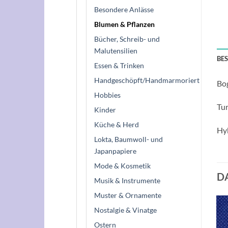
Besondere Anlässe
Blumen & Pflanzen
Bücher, Schreib- und
Malutensilien
BE
Essen & Trinken
Handgeschöpft/Handmarmoriert
Bo
Hobbies
Tur
Kinder
Küche & Herd
Hyb
Lokta, Baumwoll- und
Japanpapiere
Mode & Kosmetik
D
Musik & Instrumente
Muster & Ornamente
Nostalgie & Vinatge
Ostern