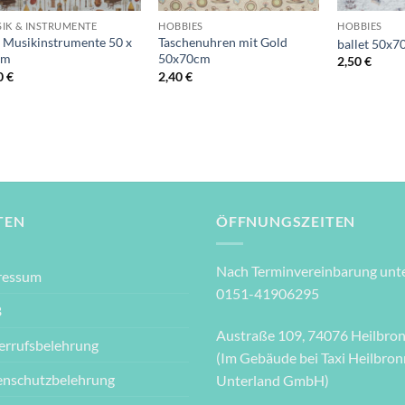
IK & INSTRUMENTE
HOBBIES
HOBBIES
e Musikinstrumente 50 x
Taschenuhren mit Gold
ballet 50x
cm
50x70cm
2,50
€
0
€
2,40
€
TEN
ÖFFNUNGSZEITEN
Nach Terminvereinbarung unte
ressum
0151-41906295
B
Austraße 109, 74076 Heilbro
errufsbelehrung
(Im Gebäude bei Taxi Heilbron
enschutzbelehrung
Unterland GmbH)