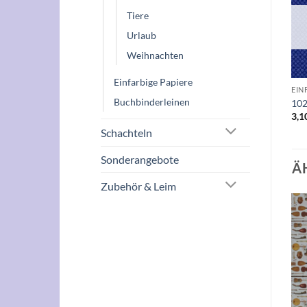
Tiere
Urlaub
Weihnachten
Einfarbige Papiere
EIN
Buchbinderleinen
102
3,1
Schachteln
Sonderangebote
Ä
Zubehör & Leim
Auf die
Auf die
Wunschliste
Wunschliste
+
+