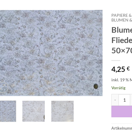
PAPIERE &
BLUMEN &
Blumen
Auf die
Wunschliste
Fliede
50×7
4,25
€
inkl. 19 % 
Vorrätig
Blumen, Kol
Artikelnum