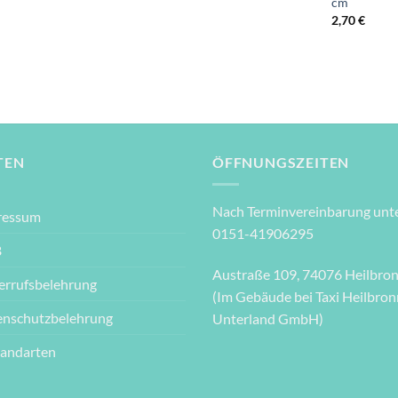
cm
2,70
€
TEN
ÖFFNUNGSZEITEN
Nach Terminvereinbarung unte
ressum
0151-41906295
B
Austraße 109, 74076 Heilbro
errufsbelehrung
(Im Gebäude bei Taxi Heilbron
enschutzbelehrung
Unterland GmbH)
sandarten