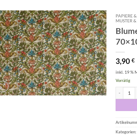
PAPIERE &
MUSTER 
Blume
Auf die
Wunschliste
70×1
3,90
€
inkl. 19 % 
Vorrätig
Blumenorna
Artikelnum
Kategorien