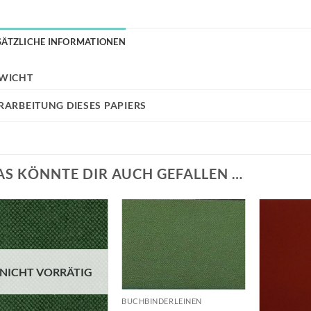
SÄTZLICHE INFORMATIONEN
WICHT
RARBEITUNG DIESES PAPIERS
AS KÖNNTE DIR AUCH GEFALLEN …
Auf die
Auf die
Wunschliste
Wunschliste
NICHT VORRÄTIG
+
BUCHBINDERLEINEN
+
+