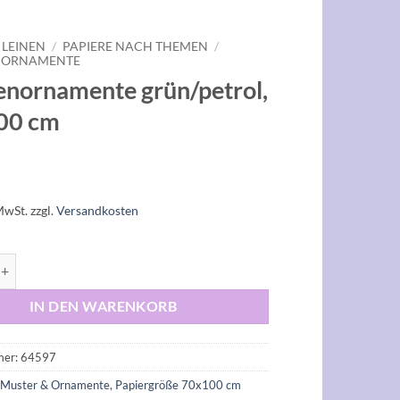
 LEINEN
/
PAPIERE NACH THEMEN
/
& ORNAMENTE
nornamente grün/petrol,
00 cm
MwSt.
zzgl.
Versandkosten
mente grün/petrol, 70x100 cm Menge
IN DEN WARENKORB
mer:
64597
:
Muster & Ornamente
,
Papiergröße 70x100 cm