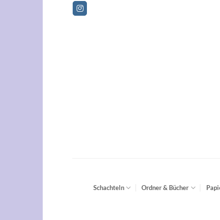
Zum
Betriebsferien vom 01.08.2026
Inhalt
springen
Schachteln
Ordner & Bücher
Papi