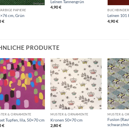
Leinen Tannengrün
4,90
€
FARBIGE PAPIERE
BUCHBINDER
×76 cm, Grün
Leinen 101 
0
€
4,90
€
HNLICHE PRODUKTE
Auf die
Auf die
Wunschliste
Wunschliste
+
+
+
TER & ORNAMENTE
MUSTER & ORNAMENTE
MUSTER & O
Fusion (Rau
set Tupfen, lila, 50×70 cm
Kronen 50×70 cm
schwarz/mi
0
€
2,80
€