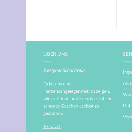
Ursprünglicher
Aktueller
2,10
€
1,70
€
2,60
€
Preis
Preis
war:
ist:
2,10 €
1,70 €.
ÜBER UNS
SEI
Designer Schachteln
Imp
AG
Es ist uns eine
Herzensangelegenheit, zu zeigen,
Wid
wie erfüllend und kreativ es ist, ein
Dat
schönes Geschenk selbst zu
gestalten.
Ver
Kontakt: