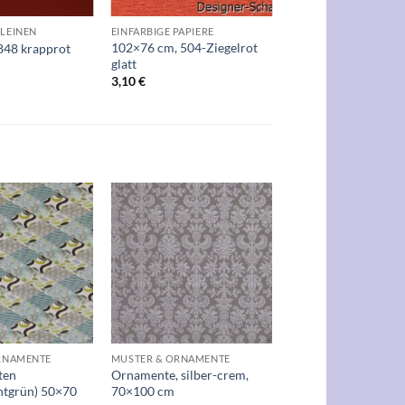
LEINEN
EINFARBIGE PAPIERE
102×76 cm, 504-Ziegelrot
848 krapprot
glatt
3,10
€
Auf die
Auf die
Wunschliste
Wunschliste
+
RNAMENTE
MUSTER & ORNAMENTE
ten
Ornamente, silber-crem,
ntgrün) 50×70
70×100 cm