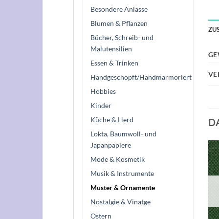
Besondere Anlässe
Blumen & Pflanzen
ZU
Bücher, Schreib- und
Malutensilien
GE
Essen & Trinken
VE
Handgeschöpft/Handmarmoriert
Hobbies
Kinder
Küche & Herd
D
Lokta, Baumwoll- und
Japanpapiere
Mode & Kosmetik
Musik & Instrumente
Muster & Ornamente
Nostalgie & Vinatge
Ostern