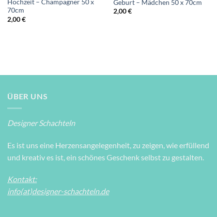
Hochzeit – Champagner 50 x
Geburt – Mädchen 50 x 70cm
70cm
2,00
€
2,00
€
ÜBER UNS
Designer Schachteln
Es ist uns eine Herzensangelegenheit, zu zeigen, wie erfüllend
und kreativ es ist, ein schönes Geschenk selbst zu gestalten.
Kontakt:
info(at)designer-schachteln.de