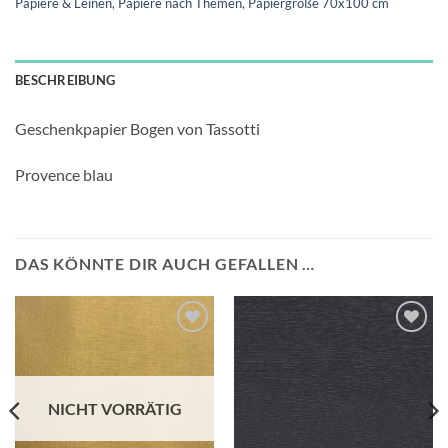
Papiere & Leinen
,
Papiere nach Themen
,
Papiergröße 70x100 cm
BESCHREIBUNG
Geschenkpapier Bogen von Tassotti
Provence blau
DAS KÖNNTE DIR AUCH GEFALLEN …
Auf die
Auf die
Wunschliste
Wunschliste
NICHT VORRÄTIG