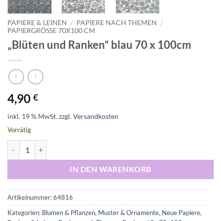
PAPIERE & LEINEN
/
PAPIERE NACH THEMEN
/
PAPIERGRÖSSE 70X100 CM
„Blüten und Ranken“ blau 70 x 100cm
4,90
€
inkl. 19 % MwSt.
zzgl.
Versandkosten
Vorrätig
"Blüten und Ranken“ blau 70 x 100cm Menge
IN DEN WARENKORB
Artikelnummer:
64816
Kategorien:
Blumen & Pflanzen
,
Muster & Ornamente
,
Neue Papiere
,