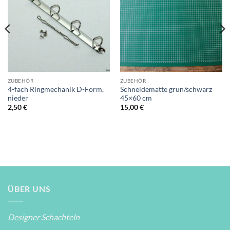
Wunschliste
Wunschliste
ZUBEHÖR
ZUBEHÖR
4-fach Ringmechanik D-Form,
Schneidematte grün/schwarz
nieder
45×60 cm
2,50
€
15,00
€
ÜBER UNS
Designer Schachteln