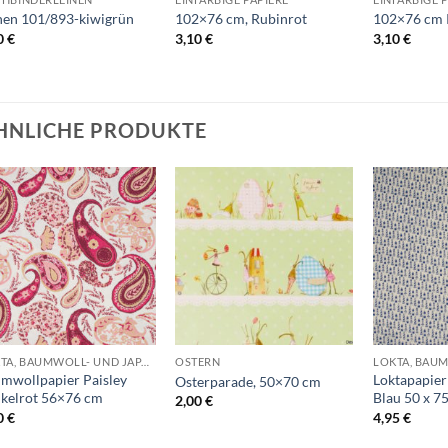
nen 101/893-kiwigrün
102×76 cm, Rubinrot
102×76 cm P
0
€
3,10
€
3,10
€
HNLICHE PRODUKTE
Auf die
Auf die
Wunschliste
Wunschliste
+
+
+
LOKTA, BAUMWOLL- UND JAPANPAPIERE
OSTERN
mwollpapier Paisley
Loktapapie
Osterparade, 50×70 cm
kelrot 56×76 cm
Blau 50 x 7
2,00
€
0
€
4,95
€