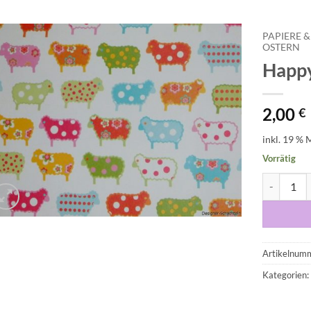
PAPIERE &
OSTERN
Happy
Auf die
Wunschliste
2,00
€
inkl. 19 % 
Vorrätig
Happy Shee
Artikelnum
Kategorien