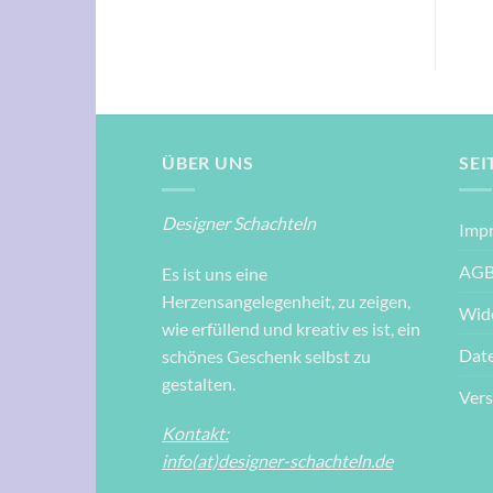
ÜBER UNS
SEI
Designer Schachteln
Imp
AG
Es ist uns eine
Herzensangelegenheit, zu zeigen,
Wid
wie erfüllend und kreativ es ist, ein
Dat
schönes Geschenk selbst zu
gestalten.
Ver
Kontakt:
info(at)designer-schachteln.de