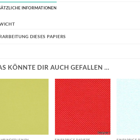
SÄTZLICHE INFORMATIONEN
WICHT
RARBEITUNG DIESES PAPIERS
AS KÖNNTE DIR AUCH GEFALLEN …
Auf die
Auf die
Wunschliste
Wunschliste
+
+
+
HBINDERLEINEN
EINFARBIGE PAPIERE
EINFARBIGE 