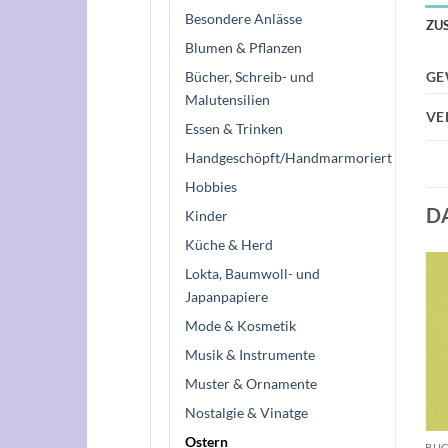
Besondere Anlässe
ZU
Blumen & Pflanzen
Bücher, Schreib- und
GE
Malutensilien
VE
Essen & Trinken
Handgeschöpft/Handmarmoriert
Hobbies
D
Kinder
Küche & Herd
Lokta, Baumwoll- und
Japanpapiere
Auf die
Wunschliste
Mode & Kosmetik
Musik & Instrumente
Muster & Ornamente
Nostalgie & Vinatge
+
Ostern
BUCHBINDERLEINEN
BUC