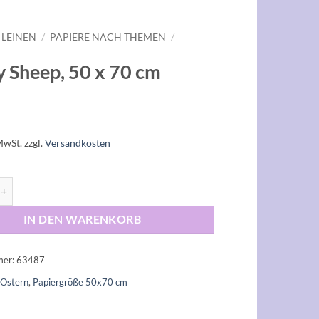
 LEINEN
/
PAPIERE NACH THEMEN
/
 Sheep, 50 x 70 cm
MwSt.
zzgl.
Versandkosten
p, 50 x 70 cm Menge
IN DEN WARENKORB
mer:
63487
:
Ostern
,
Papiergröße 50x70 cm