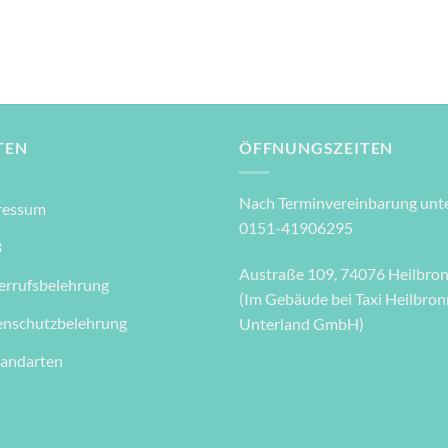
TEN
ÖFFNUNGSZEITEN
Nach Terminvereinbarung unte
ressum
0151-41906295
B
Austraße 109, 74076 Heilbro
errufsbelehrung
(Im Gebäude bei Taxi Heilbron
enschutzbelehrung
Unterland GmbH)
sandarten