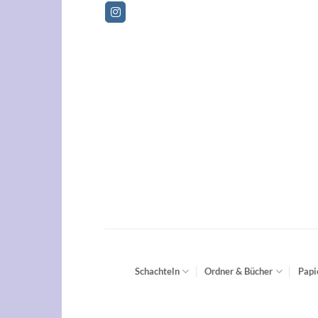
Zum
Betriebsferien vom 01.08.2026
Inhalt
springen
Schachteln
Ordner & Bücher
Papi