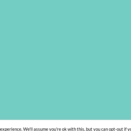
IMPRESSUM
AGB
DATENSCHUTZBELEHRUNG
WIDERRUFSBELEHRUN
xperience. We'll assume you're ok with this, but you can opt-out if y