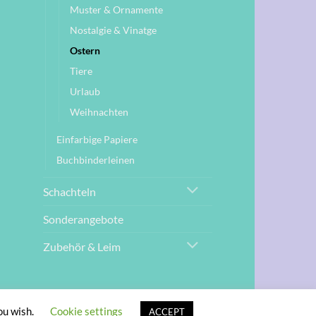
Muster & Ornamente
Nostalgie & Vinatge
Ostern
Tiere
Urlaub
Weihnachten
Einfarbige Papiere
Buchbinderleinen
Schachteln
Sonderangebote
Zubehör & Leim
G
ou wish.
Cookie settings
ACCEPT