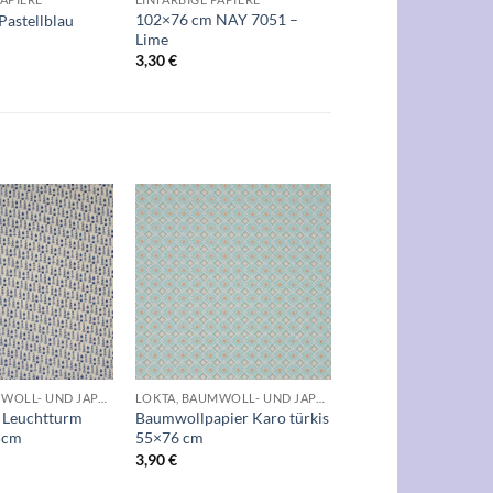
102×76 cm NAY 7051 –
astellblau
Lime
3,30
€
Auf die
Auf die
Wunschliste
Wunschliste
+
LOKTA, BAUMWOLL- UND JAPANPAPIERE
LOKTA, BAUMWOLL- UND JAPANPAPIERE
r Leuchtturm
Baumwollpapier Karo türkis
5cm
55×76 cm
3,90
€