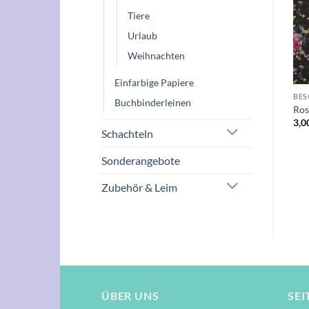
Wunschliste
Wunschliste
Tiere
NICHT VORRÄTIG
Urlaub
Weihnachten
+
+
Einfarbige Papiere
BÜCHER, SCHREIB- UND MALUTENSILIEN
BUCHBINDERLEINEN
BES
Buchbinderleinen
scrittura 50x70cm
Farbkarte Buchbinderleinen
Ros
2,50
€
5,00
€
3,0
Schachteln
Sonderangebote
Zubehör & Leim
ÜBER UNS
SEI