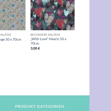
Wunschliste
Wunschliste
+
ANLÄSSE
BESONDERE ANLÄSSE
„With Love“ Hearts 50 x
nge 50 x 70cm
70cm
3,00
€
PRODUKT-KATEGORIEN