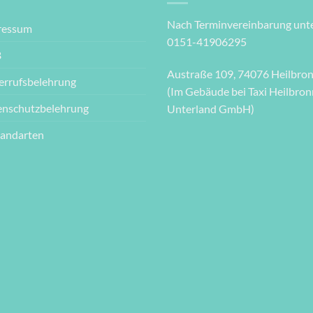
Nach Terminvereinbarung unte
ressum
0151-41906295
B
Austraße 109, 74076 Heilbro
errufsbelehrung
(Im Gebäude bei Taxi Heilbron
enschutzbelehrung
Unterland GmbH)
sandarten