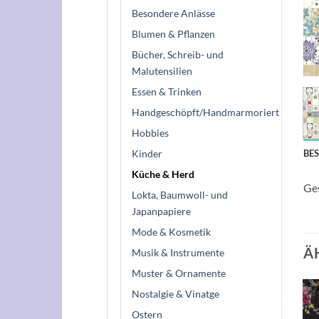
Besondere Anlässe
Blumen & Pflanzen
Bücher, Schreib- und
Malutensilien
Essen & Trinken
Handgeschöpft/Handmarmoriert
Hobbies
Kinder
BE
Küche & Herd
Ge
Lokta, Baumwoll- und
Japanpapiere
Mode & Kosmetik
Ä
Musik & Instrumente
Muster & Ornamente
Nostalgie & Vinatge
Ostern
Auf die
Auf die