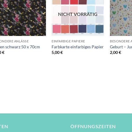
Wunschliste
Wunschliste
NICHT VORRÄTIG
+
+
+
ONDERE ANLÄSSE
EINFARBIGE PAPIERE
BESONDERE 
en schwarz 50 x 70cm
Farbkarte einfarbiges Papier
Geburt – Ju
0
€
5,00
€
2,00
€
TEN
ÖFFNUNGSZEITEN