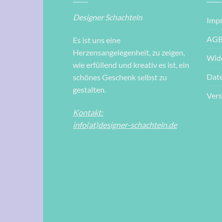
Designer Schachteln
Imp
AG
Es ist uns eine
Herzensangelegenheit, zu zeigen,
Wid
wie erfüllend und kreativ es ist, ein
Dat
schönes Geschenk selbst zu
gestalten.
Ver
Kontakt:
info(at)designer-schachteln.de