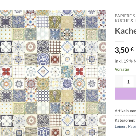
PAPIERE &
KÜCHE & 
Kach
Auf die
Wunschliste
3,50
€
inkl. 19 % 
Vorrätig
Kacheln b
Artikelnum
Kategorien
Leinen
,
Pap