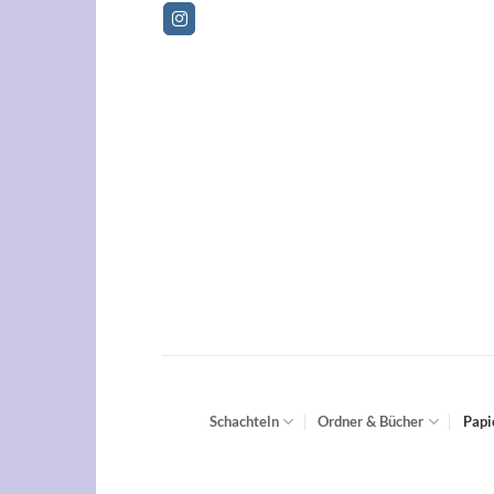
Zum
Betriebsferien vom 01.08.2026 bis 
Inhalt
springen
Schachteln
Ordner & Bücher
Papi