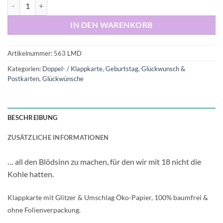
Klappkarte: "Happy Birthday 50 ! Ab 50 ist es unsere Pflicht, ..." Meng
IN DEN WARENKORB
Artikelnummer:
563 LMD
Kategorien:
Doppel- / Klappkarte
,
Geburtstag
,
Glückwunsch &
Postkarten
,
Glückwünsche
BESCHREIBUNG
ZUSÄTZLICHE INFORMATIONEN
… all den Blödsinn zu machen, für den wir mit 18 nicht die
Kohle hatten.
Klappkarte mit Glitzer & Umschlag Öko-Papier, 100% baumfrei &
ohne Folienverpackung.