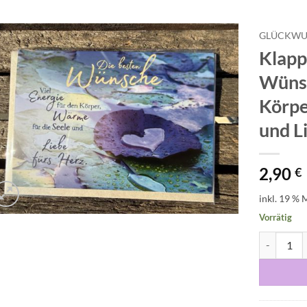
GLÜCKWU
Klapp
Auf die
Wünsc
Wunschliste
Körpe
und Li
2,90
€
inkl. 19 % 
Vorrätig
Klappkarte: