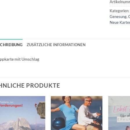
Artikelnum
Kategorien
Genesung
,
Neue Karte
SCHREIBUNG
ZUSÄTZLICHE INFORMATIONEN
ppkarte mit Umschlag
HNLICHE PRODUKTE
Auf die
Auf die
Wunschliste
Wunschliste