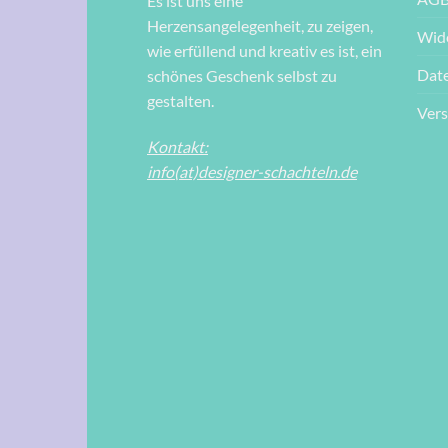
Es ist uns eine
Herzensangelegenheit, zu zeigen,
Wid
wie erfüllend und kreativ es ist, ein
Dat
schönes Geschenk selbst zu
gestalten.
Ver
Kontakt:
info(at)designer-schachteln.de