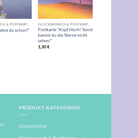
+
GLÜCKWUNSCH & POSTKARTEN
GLÜCKWUNSCH & POSTKARTEN
Postkarte “Kopf Hoch! Sonst
Lebst du schon?“
kannst du die Sterne nicht
sehen!“
1,30
€
PRODUKT-KATEGORIEN
r:
Glückslichter
Glückwunsch & Postkarten