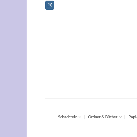
Zum
Betrie
Inhalt
springen
Schachteln
Ordner & Bücher
Papi