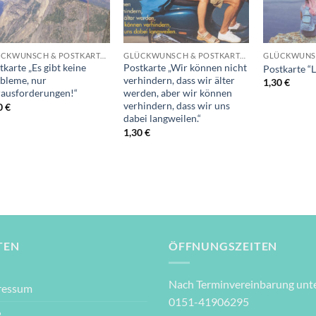
+
+
+
GLÜCKWUNSCH & POSTKARTEN
GLÜCKWUNSCH & POSTKARTEN
tkarte „Es gibt keine
Postkarte „Wir können nicht
Postkarte “
bleme, nur
verhindern, dass wir älter
1,30
€
ausforderungen!“
werden, aber wir können
verhindern, dass wir uns
0
€
dabei langweilen.“
1,30
€
TEN
ÖFFNUNGSZEITEN
Nach Terminvereinbarung unte
ressum
0151-41906295
B