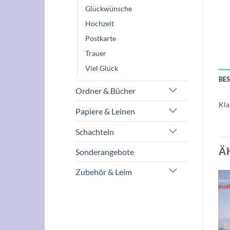
Glückwünsche
Hochzeit
Postkarte
Trauer
Viel Glück
BE
Ordner & Bücher
Kla
Papiere & Leinen
Schachteln
Ä
Sonderangebote
Zubehör & Leim
Auf die
Auf die
Wunschliste
Wunschliste