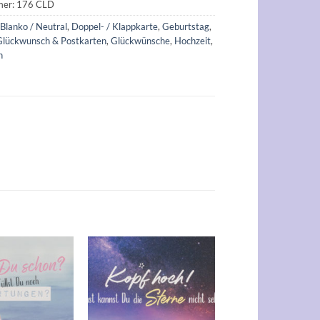
mer:
176 CLD
:
Blanko / Neutral
,
Doppel- / Klappkarte
,
Geburtstag
,
Glückwunsch & Postkarten
,
Glückwünsche
,
Hochzeit
,
n
Auf die
Auf die
Wunschliste
Wunschliste