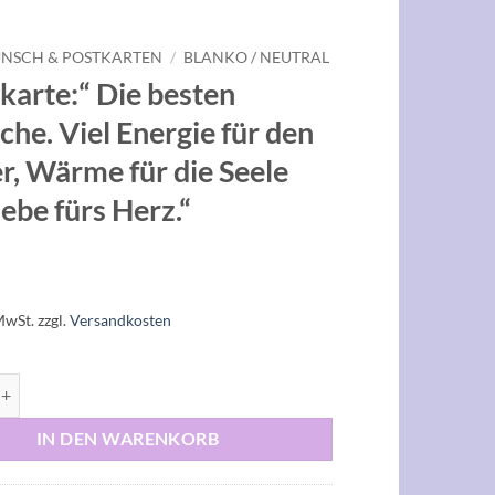
NSCH & POSTKARTEN
/
BLANKO / NEUTRAL
karte:“ Die besten
he. Viel Energie für den
r, Wärme für die Seele
ebe fürs Herz.“
MwSt.
zzgl.
Versandkosten
“ Die besten Wünsche. Viel Energie für den Körper, Wärme für die Seele
IN DEN WARENKORB