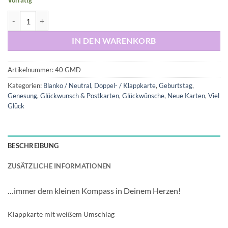
Vorrätig
Klappkarte: "Nimm deine Träume als Antrieb, Deine Wünsche als Weg
IN DEN WARENKORB
Artikelnummer:
40 GMD
Kategorien:
Blanko / Neutral
,
Doppel- / Klappkarte
,
Geburtstag
,
Genesung
,
Glückwunsch & Postkarten
,
Glückwünsche
,
Neue Karten
,
Viel
Glück
BESCHREIBUNG
ZUSÄTZLICHE INFORMATIONEN
…immer dem kleinen Kompass in Deinem Herzen!
Klappkarte mit weißem Umschlag