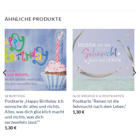
ÄHNLICHE PRODUKTE
Auf die
Auf die
Wunschliste
Wunschliste
GEBURTSTAG
GLÜCKWUNSCH & POSTKARTEN
Postkarte „Happy Birthday. Ich
Postkarte “Reisen ist die
wünsche dir alles und nichts.
Sehnsucht nach dem Leben.“
Alles, was dich glücklich macht
1,30
€
und nichts, was dich
verzweifeln lässt.““
1,30
€