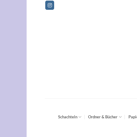
Zum
Be
Inhalt
springen
Schachteln
Ordner & Bücher
Papi