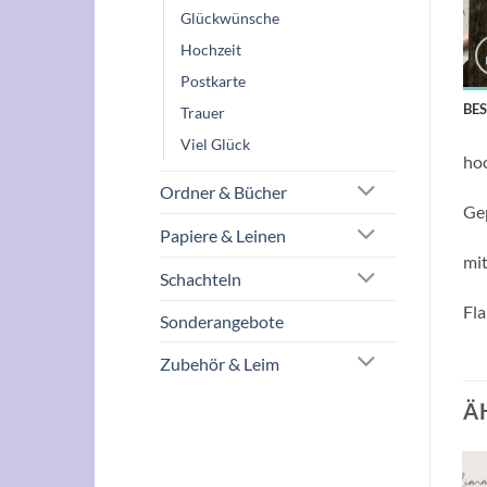
Glückwünsche
Hochzeit
Postkarte
BE
Trauer
Viel Glück
hoc
Ordner & Bücher
Gep
Papiere & Leinen
mi
Schachteln
Fla
Sonderangebote
Zubehör & Leim
Ä