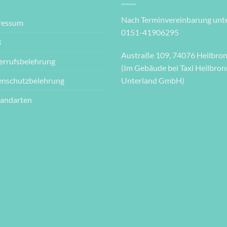
Nach Terminvereinbarung unte
ressum
0151-41906295
B
Austraße 109, 74076 Heilbro
errufsbelehrung
(Im Gebäude bei Taxi Heilbron
enschutzbelehrung
Unterland GmbH)
sandarten