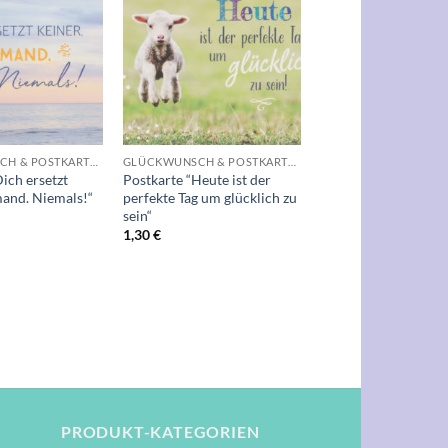
Auf die
Auf die
Wunschliste
Wunschliste
+
GLÜCKWUNSCH & POSTKARTEN
GLÜCKWUNSCH & POSTKARTEN
ich ersetzt
Postkarte “Heute ist der
mand. Niemals!“
perfekte Tag um glücklich zu
sein“
1,30
€
PRODUKT-KATEGORIEN