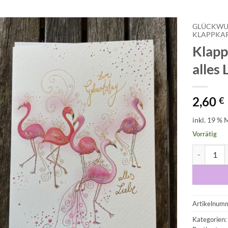
GLÜCKWU
KLAPPKA
Klapp
Auf die
Wunschliste
alles
2,60
€
inkl. 19 % 
Vorrätig
Klappkarte
Artikelnum
Kategorien