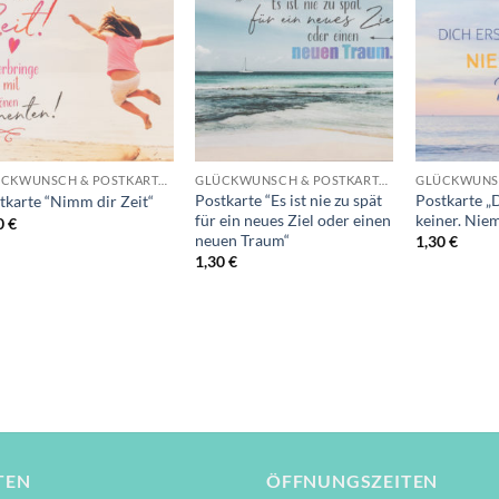
Auf die
Auf die
Wunschliste
Wunschliste
+
+
+
GLÜCKWUNSCH & POSTKARTEN
GLÜCKWUNSCH & POSTKARTEN
Postkarte “Es ist nie zu spät
Postkarte „D
tkarte “Nimm dir Zeit“
für ein neues Ziel oder einen
keiner. Nie
0
€
neuen Traum“
1,30
€
1,30
€
TEN
ÖFFNUNGSZEITEN