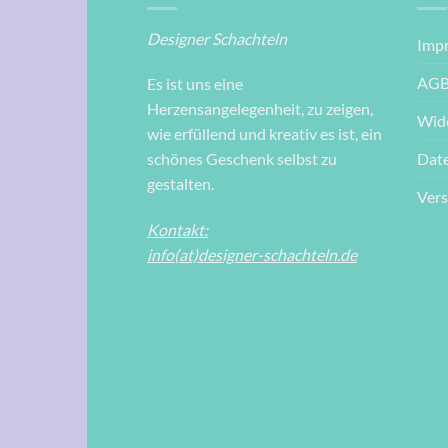
Designer Schachteln
Imp
AG
Es ist uns eine
Herzensangelegenheit, zu zeigen,
Wid
wie erfüllend und kreativ es ist, ein
Dat
schönes Geschenk selbst zu
gestalten.
Ver
Kontakt:
info(at)designer-schachteln.de