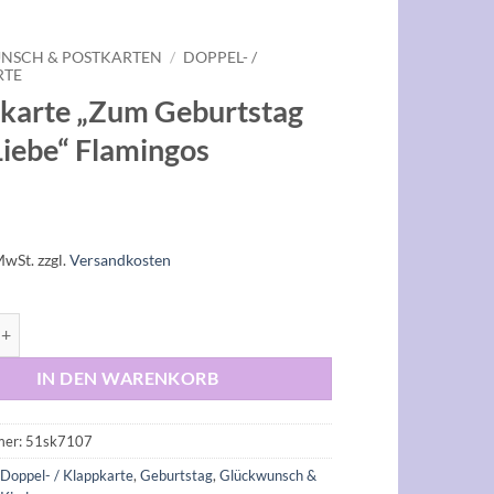
NSCH & POSTKARTEN
/
DOPPEL- /
RTE
karte „Zum Geburtstag
 Liebe“ Flamingos
MwSt.
zzgl.
Versandkosten
 "Zum Geburtstag alles Liebe" Flamingos Menge
IN DEN WARENKORB
mer:
51sk7107
:
Doppel- / Klappkarte
,
Geburtstag
,
Glückwunsch &