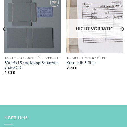
Auf die
Auf die
Wunschliste
Wunschliste
NICHT VORRÄTIG
KARTON-ZUSCHNITT FÜR KLAPPSCHACHTELN
KOSMETIKTÜCHER-STÜLPE
30x15x15 cm, Klapp-Schachtel
Kosmetik-Stülpe
große CD
2,90
€
4,60
€
ÜBER UNS