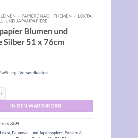
 LEINEN
/
PAPIERE NACH THEMEN
/
LOKTA,
- UND JAPANPAPIERE
papier Blumen und
e Silber 51 x 76cm
MwSt.
zzgl.
Versandkosten
r Blumen und Kreise Silber 51 x 76cm Menge
IN DEN WARENKORB
mer:
65204
:
Lokta, Baumwoll- und Japanpapiere
,
Papiere &