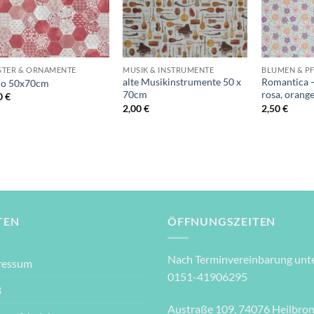
+
+
+
TER & ORNAMENTE
MUSIK & INSTRUMENTE
BLUMEN & P
alte Musikinstrumente 50 x
Romantica –
io 50x70cm
70cm
rosa, oran
0
€
2,00
€
2,50
€
TEN
ÖFFNUNGSZEITEN
Nach Terminvereinbarung unte
ressum
0151-41906295
B
Austraße 109, 74076 Heilbro