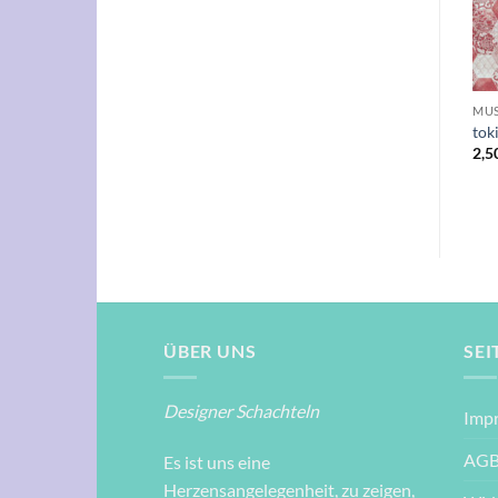
+
+
LOKTA, BAUMWOLL- UND JAPANPAPIERE
LOKTA, BAUMWOLL- UND JAPANPAPIERE
MUS
Loktapapier goldene Blätter
Loktapapier Blumenmuster
tok
auf hellbraun 50 x 75cm
auf Lila 50 x 75cm
2,5
4,95
€
4,95
€
ÜBER UNS
SEI
Designer Schachteln
Imp
AG
Es ist uns eine
Herzensangelegenheit, zu zeigen,