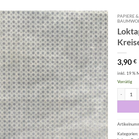
PAPIERE &
BAUMWOLL
Lokta
Auf die
Wunschliste
Kreis
3,90
€
inkl. 19 % 
Vorrätig
Loktapapie
Artikelnum
Kategorien