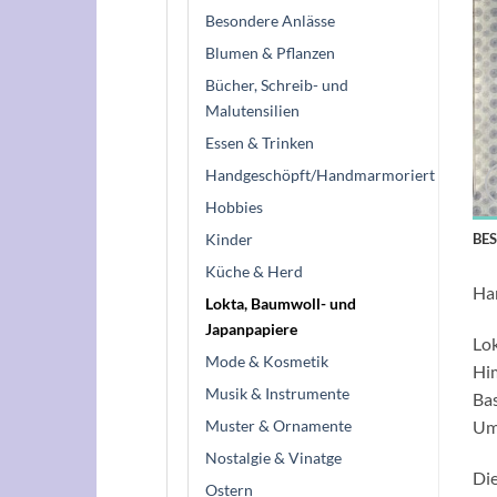
Besondere Anlässe
Blumen & Pflanzen
Bücher, Schreib- und
Malutensilien
Essen & Trinken
Handgeschöpft/Handmarmoriert
Hobbies
Kinder
BE
Küche & Herd
Han
Lokta, Baumwoll- und
Japanpapiere
Lok
Mode & Kosmetik
Him
Musik & Instrumente
Bas
Muster & Ornamente
Umw
Nostalgie & Vinatge
Die
Ostern