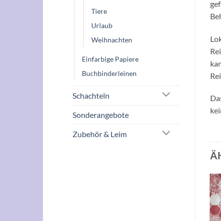
gef
Tiere
Be
Urlaub
Lok
Weihnachten
Rei
Einfarbige Papiere
kan
Buchbinderleinen
Rei
Schachteln
Das
kei
Sonderangebote
Zubehör & Leim
Ä
Auf die
Auf die
Wunschliste
Wunschliste