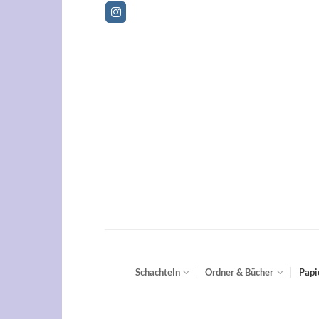
Zum
Betriebsf
Inhalt
springen
Schachteln
Ordner & Bücher
Papi