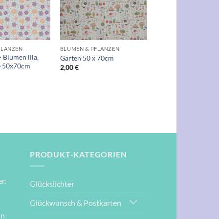
+
FLANZEN
BLUMEN & PFLANZEN
 Blumen lila,
Garten 50 x 70cm
ge 50x70cm
2,00
€
PRODUKT-KATEGORIEN
r:
Glückslichter
Glückwunsch & Postkarten
nn