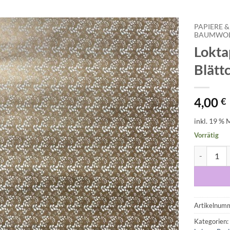
PAPIERE &
BAUMWOLL
Lokta
Auf die
Wunschliste
Blätt
4,00
€
inkl. 19 % 
Vorrätig
Loktapapie
Artikelnum
Kategorien