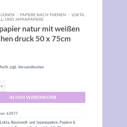
 LEINEN
/
PAPIERE NACH THEMEN
/
LOKTA,
- UND JAPANPAPIERE
papier natur mit weißen
chen druck 50 x 75cm
MwSt.
zzgl.
Versandkosten
r natur mit weißen Blättchen druck 50 x 75cm Menge
IN DEN WARENKORB
mer:
63977
:
Lokta, Baumwoll- und Japanpapiere
,
Papiere &