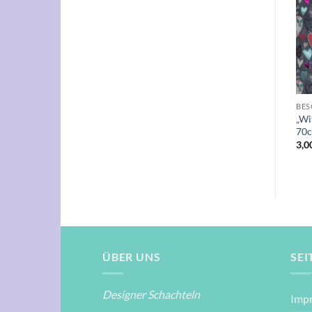
Auf die
Auf die
Wunschliste
Wunschliste
+
+
BESONDERE ANLÄSSE
BÜCHER, SCHREIB- UND MALUTENSILIEN
BES
„Wi
Small Hearts 50 x 70cm
scrittura 50x70cm
70
3,00
€
2,50
€
3,0
ÜBER UNS
SEI
Designer Schachteln
Imp