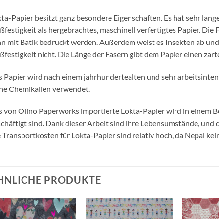
ta-Papier besitzt ganz besondere Eigenschaften. Es hat sehr lang
ßfestigkeit als hergebrachtes, maschinell verfertigtes Papier. Die 
n mit Batik bedruckt werden. Außerdem weist es Insekten ab und v
ßfestigkeit nicht. Die Länge der Fasern gibt dem Papier einen zar
 Papier wird nach einem jahrhundertealten und sehr arbeitsinten
ne Chemikalien verwendet.
 von Olino Paperworks importierte Lokta-Papier wird in einem Bet
chäftigt sind. Dank dieser Arbeit sind ihre Lebensumstände, und d
 Transportkosten für Lokta-Papier sind relativ hoch, da Nepal kei
HNLICHE PRODUKTE