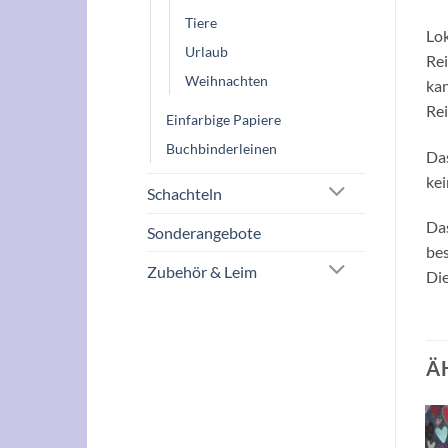
Tiere
Lok
Urlaub
Rei
Weihnachten
kan
Rei
Einfarbige Papiere
Buchbinderleinen
Das
kei
Schachteln
Das
Sonderangebote
bes
Zubehör & Leim
Die
Ä