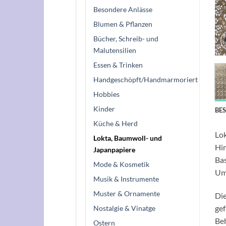
Besondere Anlässe
Blumen & Pflanzen
Bücher, Schreib- und
Malutensilien
Essen & Trinken
Handgeschöpft/Handmarmoriert
Hobbies
Kinder
BE
Küche & Herd
Lok
Lokta, Baumwoll- und
Him
Japanpapiere
Bas
Mode & Kosmetik
Umw
Musik & Instrumente
Muster & Ornamente
Die
gef
Nostalgie & Vinatge
Be
Ostern