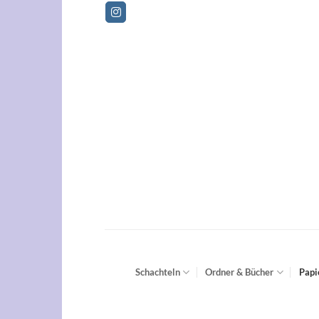
Zum
Betri
Inhalt
springen
Schachteln
Ordner & Bücher
Papi