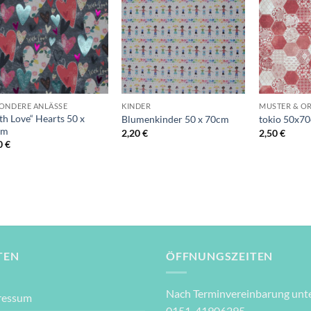
Auf die
Auf die
Wunschliste
Wunschliste
+
+
+
ONDERE ANLÄSSE
KINDER
MUSTER & O
th Love“ Hearts 50 x
Blumenkinder 50 x 70cm
tokio 50x7
cm
2,20
€
2,50
€
0
€
TEN
ÖFFNUNGSZEITEN
Nach Terminvereinbarung unte
ressum
0151-41906295