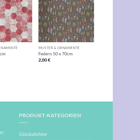
Auf die
Auf die
Wunschliste
Wunschliste
+
RNAMENTE
MUSTER & ORNAMENTE
0cm
Federn 50 x 70cm
2,00
€
PRODUKT-KATEGORIEN
r:
Glückslichter