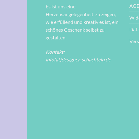
AG
Es ist uns eine
Herzensangelegenheit, zu zeigen,
Wid
wie erfüllend und kreativ es ist, ein
Dat
schönes Geschenk selbst zu
gestalten.
Ver
Kontakt:
info(at)designer-schachteln.de