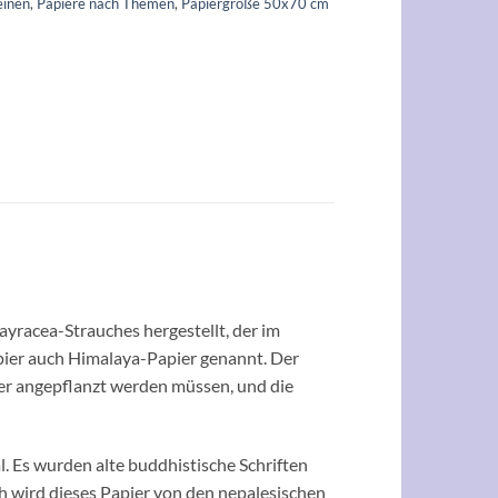
einen
,
Papiere nach Themen
,
Papiergröße 50x70 cm
racea-Strauches hergestellt, der im
ier auch Himalaya-Papier genannt. Der
er angepflanzt werden müssen, und die
al. Es wurden alte buddhistische Schriften
h wird dieses Papier von den nepalesischen