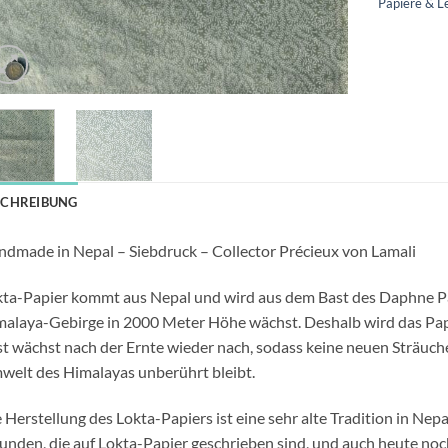
Papiere & L
SCHREIBUNG
dmade in Nepal – Siebdruck – Collector Précieux von Lamali
ta-Papier kommt aus Nepal und wird aus dem Bast des Daphne Pay
alaya-Gebirge in 2000 Meter Höhe wächst. Deshalb wird das Pap
t wächst nach der Ernte wieder nach, sodass keine neuen Sträuch
elt des Himalayas unberührt bleibt.
 Herstellung des Lokta-Papiers ist eine sehr alte Tradition in Nep
unden, die auf Lokta-Papier geschrieben sind, und auch heute noc