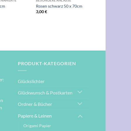
RNAMENTE
BESONDERE ANLÄSSE
0cm
Rosen schwarz 50 x 70cm
3,00
€
PRODUKT-KATEGORIEN
r:
Glückslichter
Glückwunsch & Postkarten
nn
Ordner & Bücher
n
Papiere & Leinen
Origami Papier