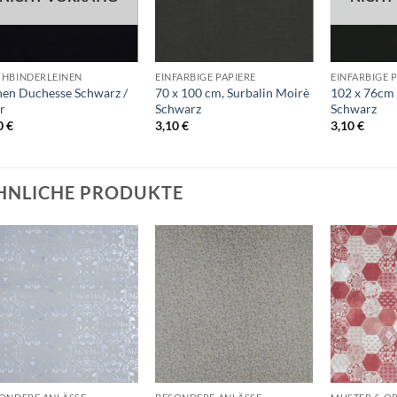
+
+
+
HBINDERLEINEN
EINFARBIGE PAPIERE
EINFARBIGE 
nen Duchesse Schwarz /
70 x 100 cm, Surbalin Moirè
102 x 76cm
r
Schwarz
Schwarz
0
€
3,10
€
3,10
€
HNLICHE PRODUKTE
Auf die
Auf die
Wunschliste
Wunschliste
+
+
+