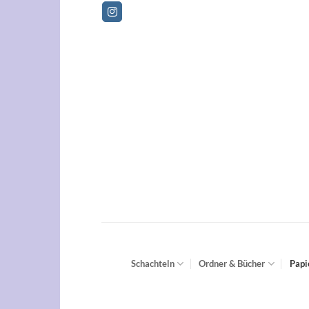
Zum
Betrie
Inhalt
springen
Schachteln
Ordner & Bücher
Papi