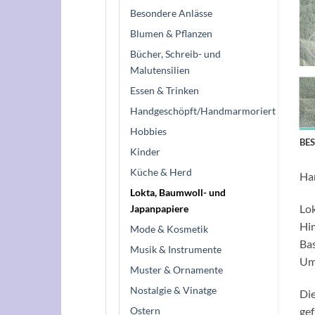
Besondere Anlässe
Blumen & Pflanzen
Bücher, Schreib- und
Malutensilien
Essen & Trinken
Handgeschöpft/Handmarmoriert
Hobbies
BE
Kinder
Küche & Herd
Han
Lokta, Baumwoll- und
Lok
Japanpapiere
Him
Mode & Kosmetik
Bas
Musik & Instrumente
Umw
Muster & Ornamente
Nostalgie & Vinatge
Die
gef
Ostern