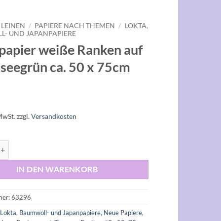
 LEINEN
/
PAPIERE NACH THEMEN
/
LOKTA,
- UND JAPANPAPIERE
papier weiße Ranken auf
seegrün ca. 50 x 75cm
MwSt.
zzgl.
Versandkosten
r weiße Ranken auf achenseegrün ca. 50 x 75cm Menge
IN DEN WARENKORB
mer:
63296
:
Lokta, Baumwoll- und Japanpapiere
,
Neue Papiere
,