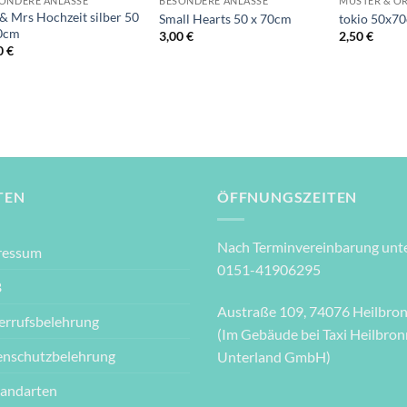
ONDERE ANLÄSSE
BESONDERE ANLÄSSE
MUSTER & O
& Mrs Hochzeit silber 50
Small Hearts 50 x 70cm
tokio 50x7
0cm
3,00
€
2,50
€
0
€
TEN
ÖFFNUNGSZEITEN
Nach Terminvereinbarung unte
ressum
0151-41906295
B
Austraße 109, 74076 Heilbro
errufsbelehrung
(Im Gebäude bei Taxi Heilbron
enschutzbelehrung
Unterland GmbH)
sandarten