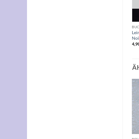
+
+
EINFARBIGE PAPIERE
BUCHBINDERLEINEN
BUC
Lei
102×76 cm, 509- butterm
Leinen 101852-Elfenbein
Noi
3,10
€
4,90
€
4,9
Ä
Auf die
Auf die
Wunschliste
Wunschliste
+
+