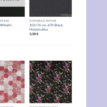
+
PAPIERE
EINFARBIGE PAPIERE
 Wibalin
102×76 cm, 670-Black,
Holzstruktur
3,30
€
Auf die
Auf die
Wunschliste
Wunschliste
+