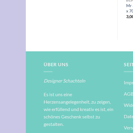
UND JAPANPAPIERE
HOBBIES
MUSTER & ORNAMENTE
BES
r
Taschenuhren mit Gold
Mr 
Touch of Neon II 50 x 70cm
50x70cm
x 7
2,00
€
2,40
€
3,0
ÜBER UNS
SEI
Designer Schachteln
Imp
AG
Es ist uns eine
Herzensangelegenheit, zu zeigen,
Wid
wie erfüllend und kreativ es ist, ein
Dat
schönes Geschenk selbst zu
gestalten.
Ver