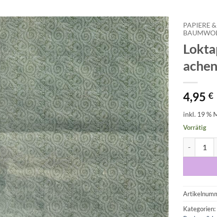
PAPIERE &
BAUMWOLL
Lokta
Auf die
Wunschliste
achen
4,95
€
inkl. 19 % 
Vorrätig
Loktapapie
Artikelnum
Kategorien