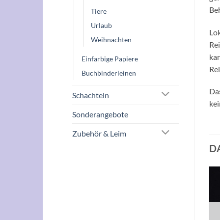
Be
Tiere
Urlaub
Lok
Weihnachten
Rei
kan
Einfarbige Papiere
Rei
Buchbinderleinen
Das
Schachteln
kei
Sonderangebote
Zubehör & Leim
D
Auf die
Auf die
Wunschliste
Wunschliste