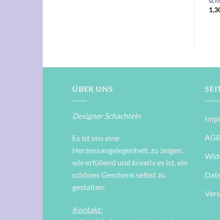
Lächeln bringt!“
sch
1,30
€
1,30
€
1,3
ÜBER UNS
SEI
Designer Schachteln
Imp
AG
Es ist uns eine
Herzensangelegenheit, zu zeigen,
Wid
wie erfüllend und kreativ es ist, ein
Dat
schönes Geschenk selbst zu
gestalten.
Ver
Kontakt: