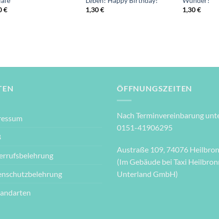
lafe“
Leben! Happy Birthday!“
Wunder!“
0
€
1,30
€
1,30
€
TEN
ÖFFNUNGSZEITEN
Nach Terminvereinbarung unte
ressum
0151-41906295
B
Austraße 109, 74076 Heilbro
errufsbelehrung
(Im Gebäude bei Taxi Heilbron
enschutzbelehrung
Unterland GmbH)
sandarten