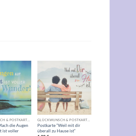
Auf die
Auf die
Wunschliste
Wunschliste
+
GLÜCKWUNSCH & POSTKARTEN
GLÜCKWUNSCH & POSTKARTEN
Mach die Augen
Postkarte “Weil mit dir
 ist voller
überall zu Hause ist“