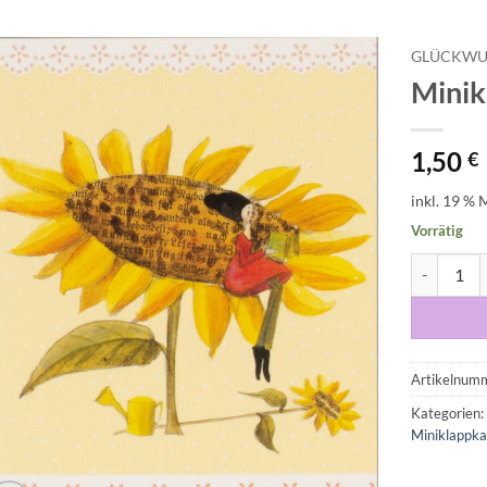
GLÜCKWU
Minik
Auf die
Wunschliste
1,50
€
inkl. 19 % 
Vorrätig
Minikarte
Artikelnum
Kategorien
Miniklappka