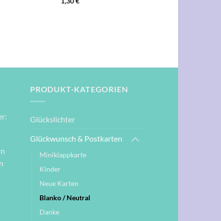
1,30
€
PRODUKT-KATEGORIEN
r:
Glückslichter
Glückwunsch & Postkarten
nn
Miniklappkarte
n
Kinder
Neue Karten
Blanko / Neutral
Danke