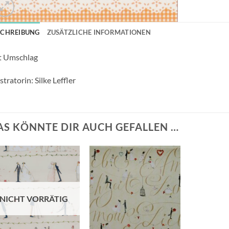
SCHREIBUNG
ZUSÄTZLICHE INFORMATIONEN
t Umschlag
ustratorin: Silke Leffler
AS KÖNNTE DIR AUCH GEFALLEN …
Auf die
Auf die
Wunschliste
Wunschliste
NICHT VORRÄTIG
+
+