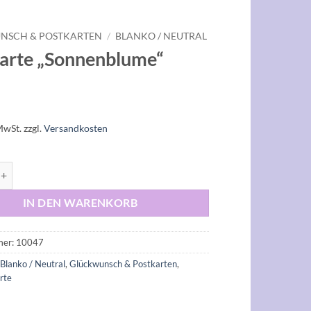
NSCH & POSTKARTEN
/
BLANKO / NEUTRAL
arte „Sonnenblume“
MwSt.
zzgl.
Versandkosten
 "Sonnenblume" Menge
IN DEN WARENKORB
mer:
10047
:
Blanko / Neutral
,
Glückwunsch & Postkarten
,
rte