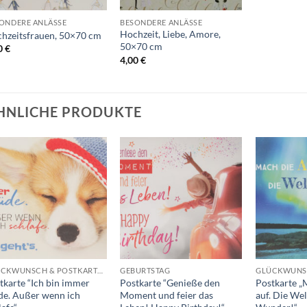
ONDERE ANLÄSSE
BESONDERE ANLÄSSE
Hochzeit, Liebe, Amore,
hzeitsfrauen, 50×70 cm
50×70 cm
0
€
4,00
€
HNLICHE PRODUKTE
Auf die
Auf die
Wunschliste
Wunschliste
+
+
+
GLÜCKWUNSCH & POSTKARTEN
GEBURTSTAG
tkarte “Ich bin immer
Postkarte “Genieße den
Postkarte „
e. Außer wenn ich
Moment und feier das
auf. Die Welt