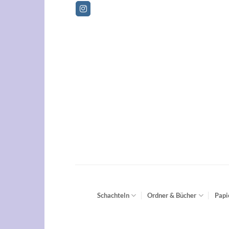
Zum
Betr
Inhalt
springen
Schachteln
Ordner & Bücher
Papi