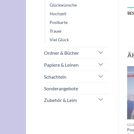
Glückwünsche
BE
Hochzeit
Postkarte
Trauer
Viel Glück
Ordner & Bücher
Ä
Papiere & Leinen
Schachteln
Auf die
Auf die
Wunschliste
Wunschliste
Sonderangebote
Zubehör & Leim
+
+
H & POSTKARTEN
GLÜCKWUNSCH & POSTKARTEN
GLÜCKWUNSCH & POSTKARTEN
Postkarte “Ich bin dann mal
Postkarte “Die besten
Pos