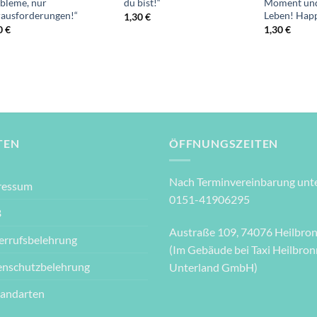
bleme, nur
du bist!“
Moment und 
ausforderungen!“
Leben! Happ
1,30
€
0
€
1,30
€
TEN
ÖFFNUNGSZEITEN
Nach Terminvereinbarung unte
ressum
0151-41906295
B
Austraße 109, 74076 Heilbro
errufsbelehrung
(Im Gebäude bei Taxi Heilbron
enschutzbelehrung
Unterland GmbH)
sandarten