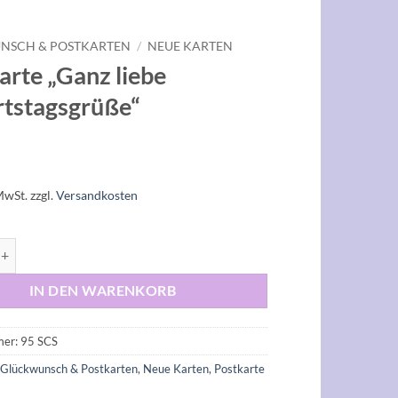
NSCH & POSTKARTEN
/
NEUE KARTEN
arte „Ganz liebe
tstagsgrüße“
MwSt.
zzgl.
Versandkosten
"Ganz liebe Geburtstagsgrüße" Menge
IN DEN WARENKORB
mer:
95 SCS
:
Glückwunsch & Postkarten
,
Neue Karten
,
Postkarte