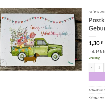
GLÜCKWU
Postk
Auf die
Gebur
Wunschliste
1,30
€
inkl. 19 % 
Vorrätig
Postkarte 
Artikelnum
Kategorien