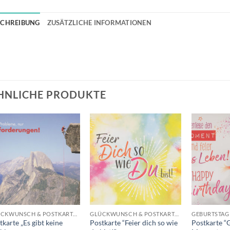
SCHREIBUNG
ZUSÄTZLICHE INFORMATIONEN
HNLICHE PRODUKTE
Auf die
Auf die
Wunschliste
Wunschliste
+
+
+
GLÜCKWUNSCH & POSTKARTEN
GLÜCKWUNSCH & POSTKARTEN
GEBURTSTAG
tkarte „Es gibt keine
Postkarte “Feier dich so wie
Postkarte “