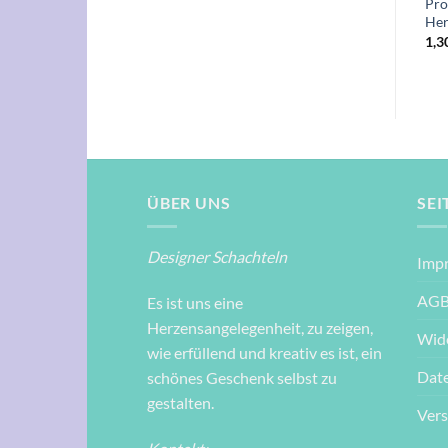
m
weg.“
Menschen trifft man
Pro
unerwartet“
Her
1,30
€
1,30
€
1,3
ÜBER UNS
SEI
Designer Schachteln
Imp
AG
Es ist uns eine
Herzensangelegenheit, zu zeigen,
Wid
wie erfüllend und kreativ es ist, ein
Dat
schönes Geschenk selbst zu
gestalten.
Ver