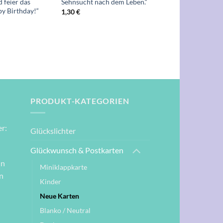
feier das
Sehnsucht nach dem Leben.“
y Birthday!“
1,30
€
PRODUKT-KATEGORIEN
r:
Glückslichter
Glückwunsch & Postkarten
nn
Miniklappkarte
n
Kinder
Neue Karten
Blanko / Neutral