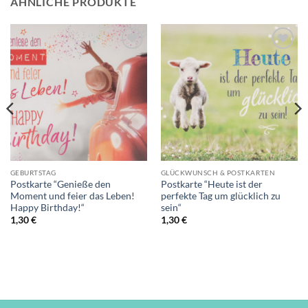
ÄHNLICHE PRODUKTE
Auf die
Auf die
Wunschliste
Wunschliste
GEBURTSTAG
GLÜCKWUNSCH & POSTKARTEN
Postkarte “Genieße den
Postkarte “Heute ist der
Moment und feier das Leben!
perfekte Tag um glücklich zu
Happy Birthday!“
sein“
1,30
€
1,30
€