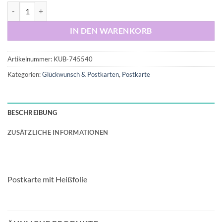
Postkarte "Hab mich umgesehen, Wir sind die COOLSTEN hier." Meng
IN DEN WARENKORB
Artikelnummer:
KUB-745540
Kategorien:
Glückwunsch & Postkarten
,
Postkarte
BESCHREIBUNG
ZUSÄTZLICHE INFORMATIONEN
Postkarte mit Heißfolie