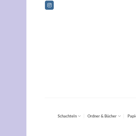
Zum
Bet
Inhalt
springen
Schachteln
Ordner & Bücher
Papi