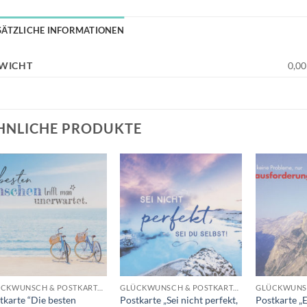
SÄTZLICHE INFORMATIONEN
WICHT
0,00
HNLICHE PRODUKTE
Auf die
Auf die
Wunschliste
Wunschliste
+
+
+
GLÜCKWUNSCH & POSTKARTEN
GLÜCKWUNSCH & POSTKARTEN
tkarte “Die besten
Postkarte „Sei nicht perfekt,
Postkarte „E