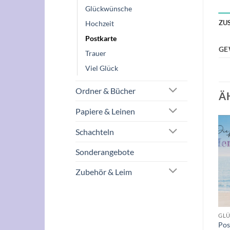
Glückwünsche
ZU
Hochzeit
Postkarte
GE
Trauer
Viel Glück
Ordner & Bücher
Ä
Papiere & Leinen
Schachteln
Auf die
Auf die
Sonderangebote
Wunschliste
Wunschliste
Zubehör & Leim
+
+
H & POSTKARTEN
GLÜCKWUNSCH & POSTKARTEN
GLÜCKWUNSCH & POSTKARTEN
ht
Postkarte “Es ist nie zu spät
Postkarte “Kopf Hoch! Sonst
Pos