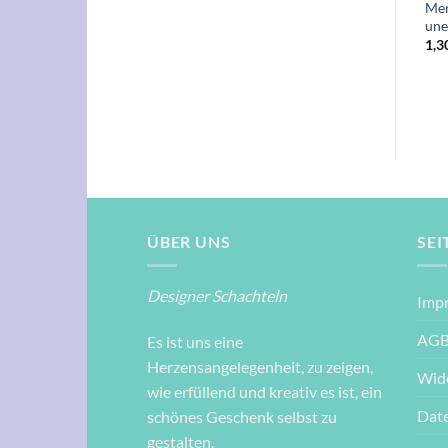
für ein neues Ziel oder einen
kannst du die Sterne nicht
Men
neuen Traum“
sehen!“
une
1,30
€
1,30
€
1,3
ÜBER UNS
SEI
Designer Schachteln
Imp
AG
Es ist uns eine
Herzensangelegenheit, zu zeigen,
Wid
wie erfüllend und kreativ es ist, ein
Dat
schönes Geschenk selbst zu
gestalten.