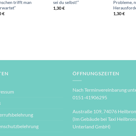
schen trifft man
sei du selbst!“
Probleme, 
rwartet“
Herausford
1,30
€
0
€
1,30
€
TEN
ÖFFNUNGSZEITEN
Nach Terminvereinbarung unte
ressum
0151-41906295
B
Austraße 109, 74076 Heilbro
errufsbelehrung
(Im Gebäude bei Taxi Heilbron
enschutzbelehrung
Unterland GmbH)