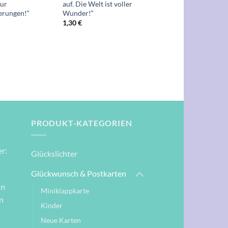
nur
auf. Die Welt ist voller
erungen!“
Wunder!“
1,30
€
PRODUKT-KATEGORIEN
r:
Glückslichter
Glückwunsch & Postkarten
nn
Miniklappkarte
n
Kinder
Neue Karten