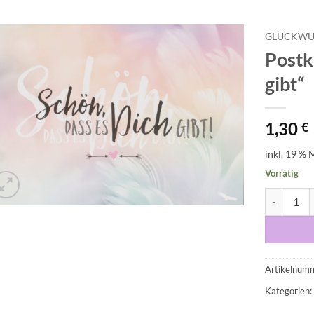
GLÜCKWU
Postk
Auf die
gibt“
Wunschliste
1,30
€
inkl. 19 % 
Vorrätig
Postkarte '
Artikelnum
Kategorien