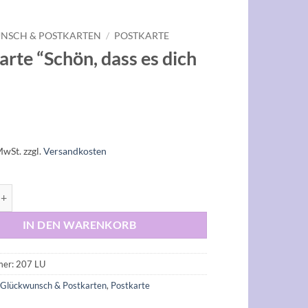
NSCH & POSTKARTEN
/
POSTKARTE
arte “Schön, dass es dich
MwSt.
zzgl.
Versandkosten
'Schön, dass es dich gibt'' Menge
IN DEN WARENKORB
mer:
207 LU
:
Glückwunsch & Postkarten
,
Postkarte