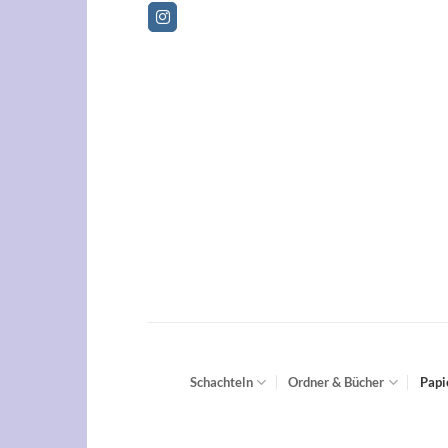
Zum
Inhalt
springen
Schachteln
Ordner & Bücher
Papi