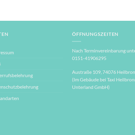
TEN
ÖFFNUNGSZEITEN
Nach Terminvereinbarung unte
ressum
0151-41906295
B
Austraße 109, 74076 Heilbro
errufsbelehrung
(Im Gebäude bei Taxi Heilbron
enschutzbelehrung
Unterland GmbH)
sandarten