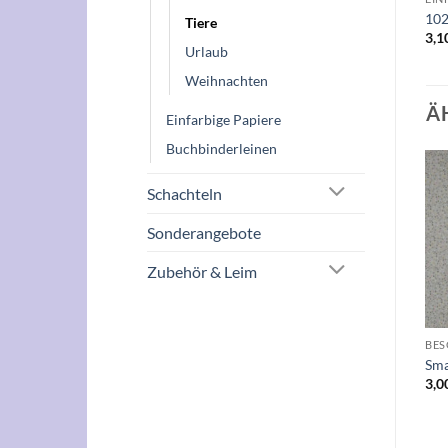
102
Tiere
3,1
Urlaub
Weihnachten
Ä
Einfarbige Papiere
Buchbinderleinen
Schachteln
Auf die
Auf die
Wunschliste
Wunschliste
Sonderangebote
Zubehör & Leim
+
+
MUSIK & INSTRUMENTE
HOBBIES
BES
alte Musikinstrumente 50 x
ballet 50x70cm
Sma
70cm
2,50
€
3,0
2,00
€