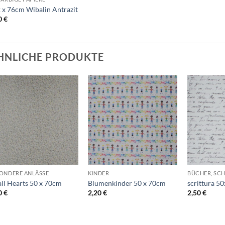
 x 76cm Wibalin Antrazit
0
€
HNLICHE PRODUKTE
Auf die
Auf die
Wunschliste
Wunschliste
+
+
+
ONDERE ANLÄSSE
KINDER
ll Hearts 50 x 70cm
Blumenkinder 50 x 70cm
scrittura 5
0
€
2,20
€
2,50
€