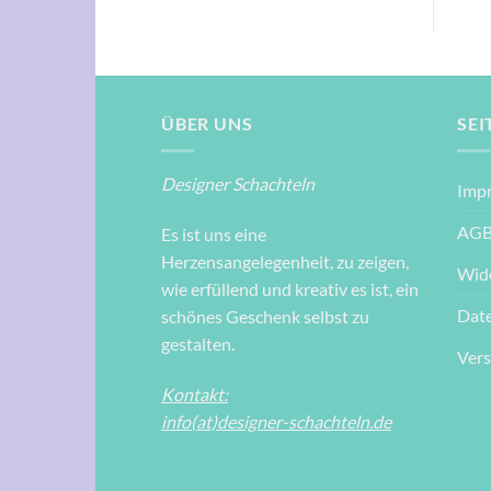
ÜBER UNS
SEI
Designer Schachteln
Imp
AG
Es ist uns eine
Herzensangelegenheit, zu zeigen,
Wid
wie erfüllend und kreativ es ist, ein
Dat
schönes Geschenk selbst zu
gestalten.
Ver
Kontakt:
info(at)designer-schachteln.de