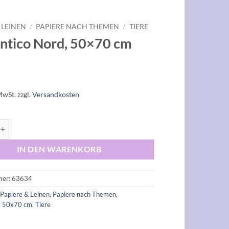
 LEINEN
/
PAPIERE NACH THEMEN
/
TIERE
tico Nord, 50×70 cm
MwSt.
zzgl.
Versandkosten
 Nord, 50x70 cm Menge
IN DEN WARENKORB
mer:
63634
:
Papiere & Leinen
,
Papiere nach Themen
,
e 50x70 cm
,
Tiere