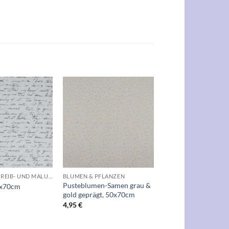
Auf die
Auf die
Wunschliste
Wunschliste
+
BÜCHER, SCHREIB- UND MALUTENSILIEN
BLUMEN & PFLANZEN
Pusteblumen-Samen grau &
0x70cm
gold geprägt, 50x70cm
4,95
€