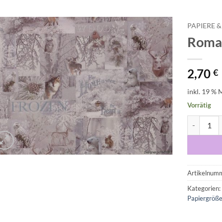
PAPIERE &
Roman
Auf die
Wunschliste
2,70
€
inkl. 19 % 
Vorrätig
Romantico
Artikelnum
Kategorien
Papiergröß