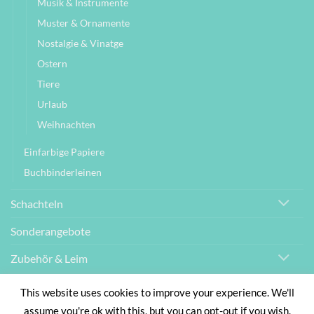
Musik & Instrumente
Muster & Ornamente
Nostalgie & Vinatge
Ostern
Tiere
Urlaub
Weihnachten
Einfarbige Papiere
Buchbinderleinen
Schachteln
Sonderangebote
Zubehör & Leim
This website uses cookies to improve your experience. We'll
IMPRESSUM
AGB
DATENSCHUTZBELEHRUNG
assume you're ok with this, but you can opt-out if you wish.