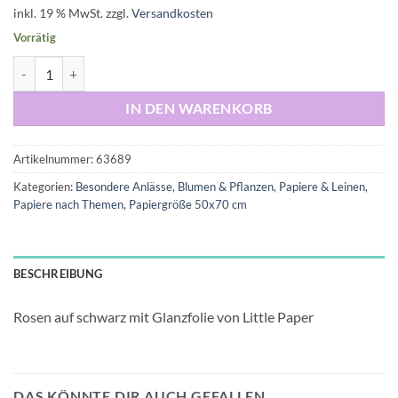
inkl. 19 % MwSt.
zzgl.
Versandkosten
Vorrätig
Rosen schwarz 50 x 70cm Menge
IN DEN WARENKORB
Artikelnummer:
63689
Kategorien:
Besondere Anlässe
,
Blumen & Pflanzen
,
Papiere & Leinen
,
Papiere nach Themen
,
Papiergröße 50x70 cm
BESCHREIBUNG
Rosen auf schwarz mit Glanzfolie von Little Paper
DAS KÖNNTE DIR AUCH GEFALLEN …