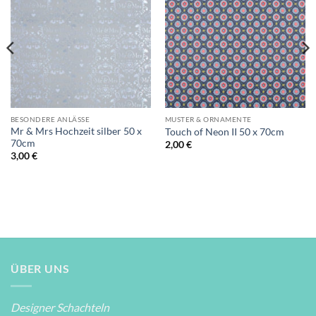
Auf die
Auf die
Wunschliste
Wunschliste
BESONDERE ANLÄSSE
MUSTER & ORNAMENTE
Mr & Mrs Hochzeit silber 50 x
Touch of Neon II 50 x 70cm
70cm
2,00
€
3,00
€
ÜBER UNS
Designer Schachteln