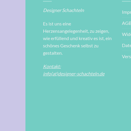
Designer Schachteln
Imp
AG
Es ist uns eine
Herzensangelegenheit, zu zeigen,
Wid
wie erfüllend und kreativ es ist, ein
Dat
schönes Geschenk selbst zu
gestalten.
Ver
Kontakt:
info(at)designer-schachteln.de