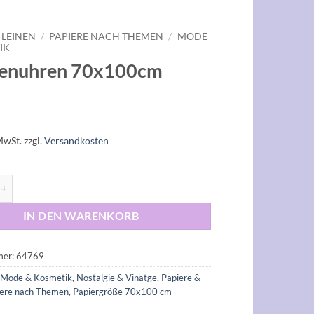
 LEINEN
/
PAPIERE NACH THEMEN
/
MODE
IK
henuhren 70x100cm
MwSt.
zzgl.
Versandkosten
ren 70x100cm Menge
IN DEN WARENKORB
mer:
64769
:
Mode & Kosmetik
,
Nostalgie & Vinatge
,
Papiere &
iere nach Themen
,
Papiergröße 70x100 cm