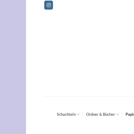
Zum
Be
Inhalt
springen
Schachteln
Ordner & Bücher
Papi