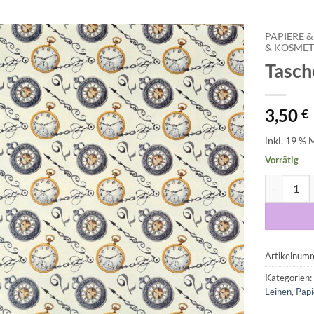
PAPIERE &
& KOSMET
Tasc
Auf die
Wunschliste
3,50
€
inkl. 19 % 
Vorrätig
Taschenuh
Artikelnum
Kategorien
Leinen
,
Pap