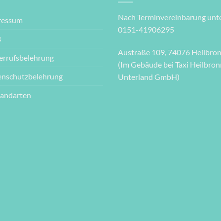
Nach Terminvereinbarung unte
ressum
0151-41906295
B
Austraße 109, 74076 Heilbro
errufsbelehrung
(Im Gebäude bei Taxi Heilbron
enschutzbelehrung
Unterland GmbH)
sandarten