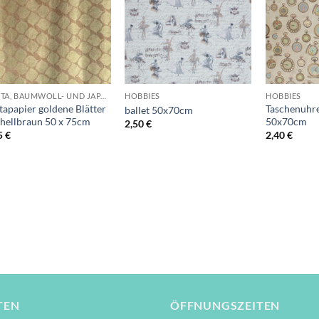
Wunschliste
Wunschliste
+
+
+
LOKTA, BAUMWOLL- UND JAPANPAPIERE
HOBBIES
HOBBIES
tapapier goldene Blätter
Taschenuhre
ballet 50x70cm
 hellbraun 50 x 75cm
50x70cm
2,50
€
5
€
2,40
€
TEN
ÖFFNUNGSZEITEN