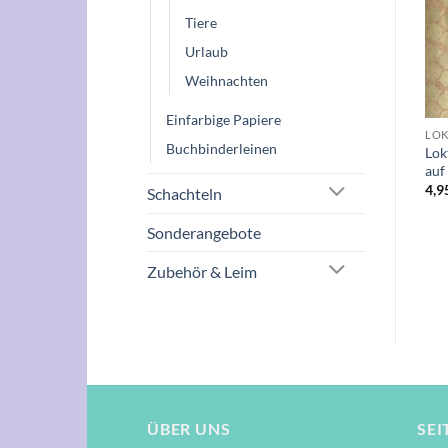
Wunschliste
Wunschliste
Tiere
NICHT VORRÄTIG
Urlaub
Weihnachten
+
+
Einfarbige Papiere
BUCHBINDERLEINEN
BLUMEN & PFLANZEN
Buchbinderleinen
Lok
er
Farbkarte Buchbinderleinen
Garten 50 x 70cm
auf
5,00
€
2,00
€
4,9
Schachteln
Sonderangebote
Zubehör & Leim
ÜBER UNS
SEI