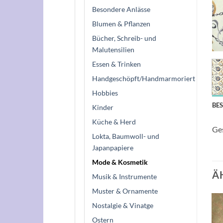
Besondere Anlässe
Blumen & Pflanzen
Bücher, Schreib- und
Malutensilien
Essen & Trinken
Handgeschöpft/Handmarmoriert
Hobbies
BE
Kinder
Küche & Herd
Ge
Lokta, Baumwoll- und
Japanpapiere
Mode & Kosmetik
Ä
Musik & Instrumente
Muster & Ornamente
Nostalgie & Vinatge
Ostern
Auf die
Auf die