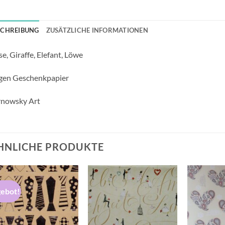
SCHREIBUNG
ZUSÄTZLICHE INFORMATIONEN
e, Giraffe, Elefant, Löwe
gen Geschenkpapier
rnowsky Art
HNLICHE PRODUKTE
ebot!
Auf die
Auf die
Wunschliste
Wunschliste