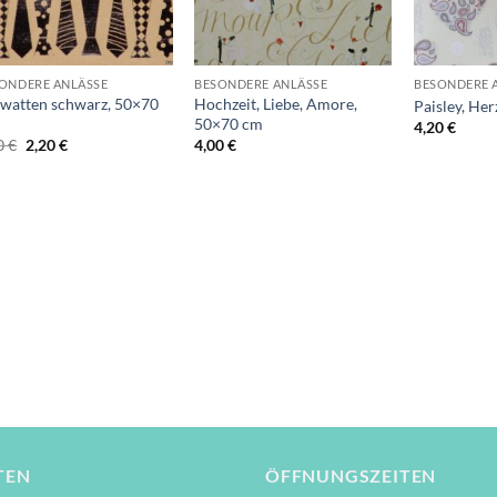
+
+
+
ONDERE ANLÄSSE
BESONDERE ANLÄSSE
BESONDERE 
watten schwarz, 50×70
Hochzeit, Liebe, Amore,
Paisley, He
50×70 cm
4,20
€
Ursprünglicher
Aktueller
0
€
2,20
€
4,00
€
Preis
Preis
war:
ist:
3,00 €
2,20 €.
TEN
ÖFFNUNGSZEITEN