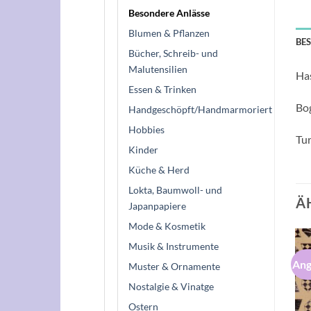
Besondere Anlässe
Blumen & Pflanzen
BE
Bücher, Schreib- und
Malutensilien
Has
Essen & Trinken
Bo
Handgeschöpft/Handmarmoriert
Hobbies
Tu
Kinder
Küche & Herd
Lokta, Baumwoll- und
Ä
Japanpapiere
Mode & Kosmetik
Musik & Instrumente
Angebot!
Ang
Muster & Ornamente
Auf die
Auf die
Wunschliste
Wunschliste
Nostalgie & Vinatge
Ostern