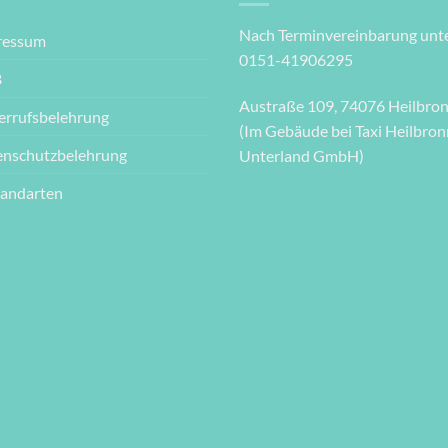
Nach Terminvereinbarung unte
ressum
0151-41906295
B
Austraße 109, 74076 Heilbro
errufsbelehrung
(Im Gebäude bei Taxi Heilbron
enschutzbelehrung
Unterland GmbH)
sandarten