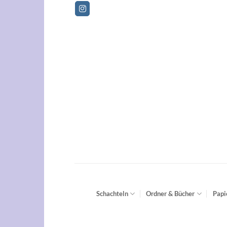
Zum
Betrie
Inhalt
springen
Schachteln
Ordner & Bücher
Papi