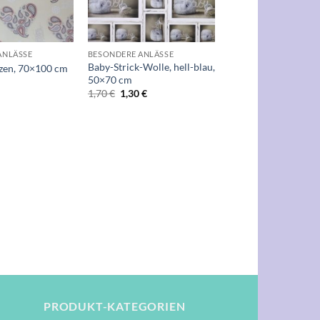
+
ANLÄSSE
BESONDERE ANLÄSSE
Baby-Strick-Wolle, hell-blau,
rzen, 70×100 cm
50×70 cm
Ursprünglicher
Aktueller
1,70
€
1,30
€
Preis
Preis
war:
ist:
1,70 €
1,30 €.
PRODUKT-KATEGORIEN