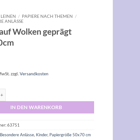
 LEINEN
/
PAPIERE NACH THEMEN
/
E ANLÄSSE
 auf Wolken geprägt
0cm
MwSt.
zzgl.
Versandkosten
Wolken geprägt 50x70cm Menge
IN DEN WARENKORB
mer:
63751
:
Besondere Anlässe
,
Kinder
,
Papiergröße 50x70 cm