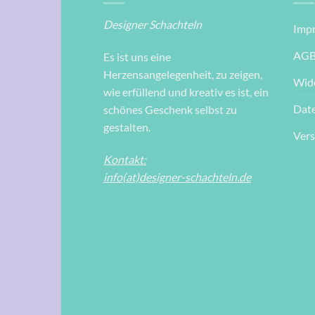
Designer Schachteln
Imp
AG
Es ist uns eine
Herzensangelegenheit, zu zeigen,
Wid
wie erfüllend und kreativ es ist, ein
Dat
schönes Geschenk selbst zu
gestalten.
Ver
Kontakt:
info(at)designer-schachteln.de