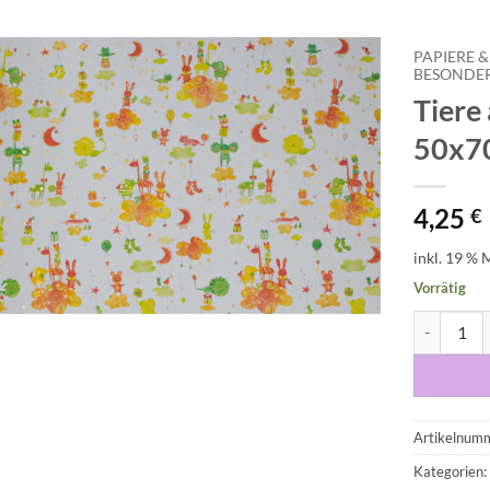
PAPIERE &
BESONDER
Tiere
Auf die
Wunschliste
50x7
4,25
€
inkl. 19 % 
Vorrätig
Tiere auf 
Artikelnum
Kategorien