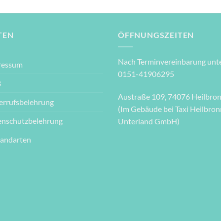
TEN
ÖFFNUNGSZEITEN
Nach Terminvereinbarung unte
ressum
0151-41906295
B
Austraße 109, 74076 Heilbro
errufsbelehrung
(Im Gebäude bei Taxi Heilbron
enschutzbelehrung
Unterland GmbH)
sandarten