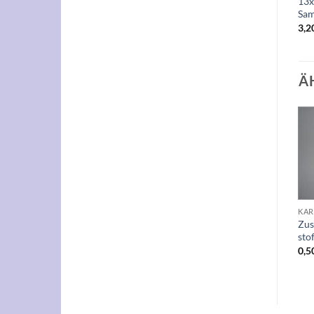
13x
Sa
3,2
Ä
Auf die
Auf die
Wunschliste
Wunschliste
+
+
KARTON FÜR STOFFBEZOGENE SCHACHTELN
KARTON FÜR STOFFBEZOGENE SCHACHTELN
KARTON FÜR STOFFBEZOGENE SCHACHTELN
Zusatzkarton für
Zusatzkarton für
Zus
stoffbezogene Schachteln
stoffbezogene Schachteln
sto
0,40
€
0,50
€
0,5