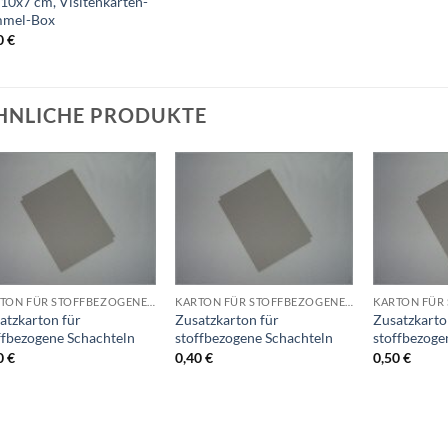
10x7 cm, Visitenkarten-
mmel-Box
0
€
HNLICHE PRODUKTE
Auf die
Auf die
Wunschliste
Wunschliste
+
+
+
KARTON FÜR STOFFBEZOGENE SCHACHTELN
KARTON FÜR STOFFBEZOGENE SCHACHTELN
atzkarton für
Zusatzkarton für
Zusatzkarto
ffbezogene Schachteln
stoffbezogene Schachteln
stoffbezoge
0
€
0,40
€
0,50
€