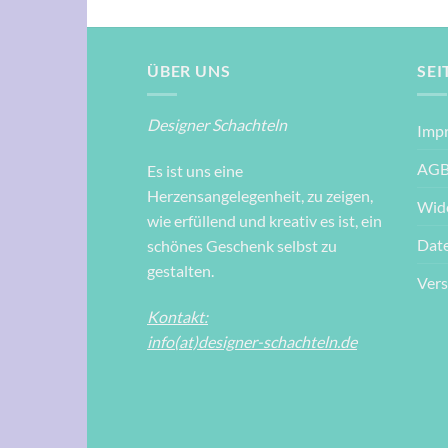
ÜBER UNS
SEI
Designer Schachteln
Imp
AG
Es ist uns eine
Herzensangelegenheit, zu zeigen,
Wid
wie erfüllend und kreativ es ist, ein
Dat
schönes Geschenk selbst zu
gestalten.
Ver
Kontakt:
info(at)designer-schachteln.de