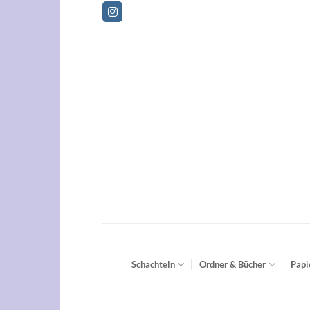
Zum
Betri
Inhalt
springen
Schachteln
Ordner & Bücher
Papi