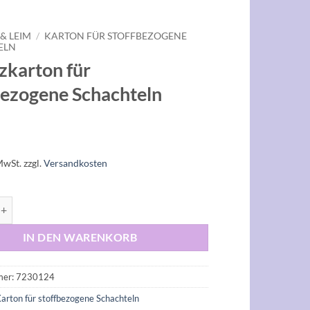
& LEIM
/
KARTON FÜR STOFFBEZOGENE
ELN
zkarton für
bezogene Schachteln
MwSt.
zzgl.
Versandkosten
on für stoffbezogene Schachteln Menge
IN DEN WARENKORB
mer:
7230124
arton für stoffbezogene Schachteln