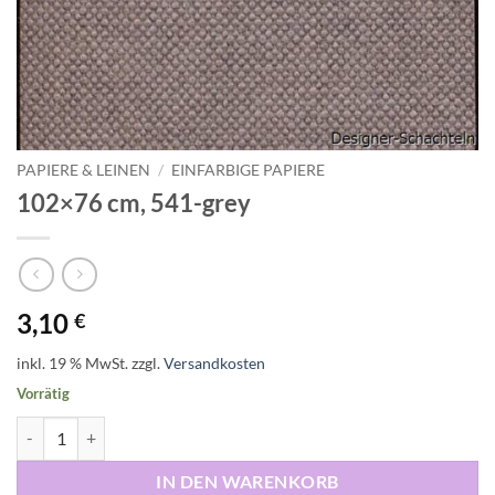
PAPIERE & LEINEN
/
EINFARBIGE PAPIERE
102×76 cm, 541-grey
3,10
€
inkl. 19 % MwSt.
zzgl.
Versandkosten
Vorrätig
102x76 cm, 541-grey Menge
IN DEN WARENKORB