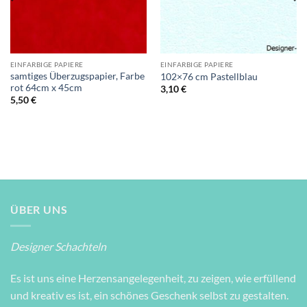
EINFARBIGE PAPIERE
EINFARBIGE PAPIERE
samtiges Überzugspapier, Farbe
102×76 cm Pastellblau
rot 64cm x 45cm
3,10
€
5,50
€
ÜBER UNS
Designer Schachteln
Es ist uns eine Herzensangelegenheit, zu zeigen, wie erfüllend
und kreativ es ist, ein schönes Geschenk selbst zu gestalten.