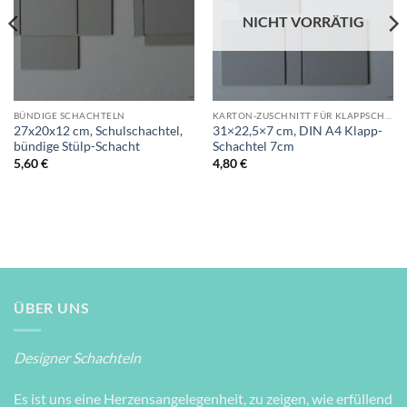
NICHT VORRÄTIG
BÜNDIGE SCHACHTELN
KARTON-ZUSCHNITT FÜR KLAPPSCHACHTELN
27x20x12 cm, Schulschachtel,
31×22,5×7 cm, DIN A4 Klapp-
bündige Stülp-Schacht
Schachtel 7cm
5,60
€
4,80
€
ÜBER UNS
Designer Schachteln
Es ist uns eine Herzensangelegenheit, zu zeigen, wie erfüllend