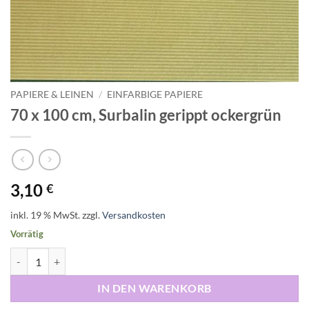
PAPIERE & LEINEN
/
EINFARBIGE PAPIERE
70 x 100 cm, Surbalin gerippt ockergrün
3,10
€
inkl. 19 % MwSt.
zzgl.
Versandkosten
Vorrätig
70 x 100 cm, Surbalin gerippt ockergrün Menge
IN DEN WARENKORB