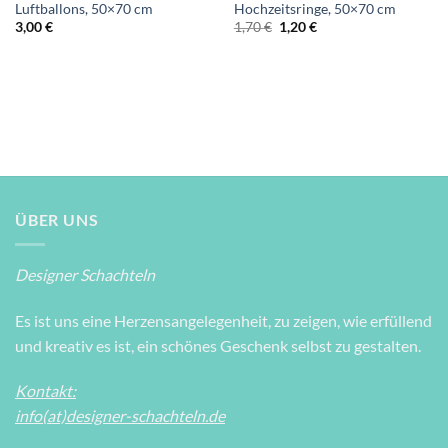
Luftballons, 50×70 cm
Hochzeitsringe, 50×70 cm
Ursprünglicher
Aktueller
3,00
€
1,70
€
1,20
€
Preis
Preis
war:
ist:
1,70 €
1,20 €.
ÜBER UNS
Designer Schachteln
Es ist uns eine Herzensangelegenheit, zu zeigen, wie erfüllend
und kreativ es ist, ein schönes Geschenk selbst zu gestalten.
Kontakt:
info(at)designer-schachteln.de