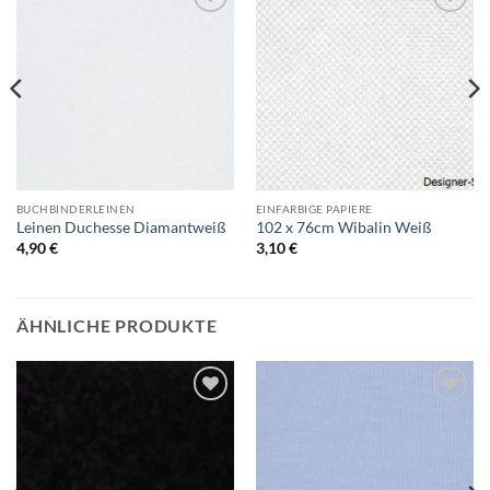
Auf die
Auf die
Wunschliste
Wunschliste
BUCHBINDERLEINEN
EINFARBIGE PAPIERE
Leinen Duchesse Diamantweiß
102 x 76cm Wibalin Weiß
4,90
€
3,10
€
ÄHNLICHE PRODUKTE
Auf die
Auf die
Wunschliste
Wunschliste