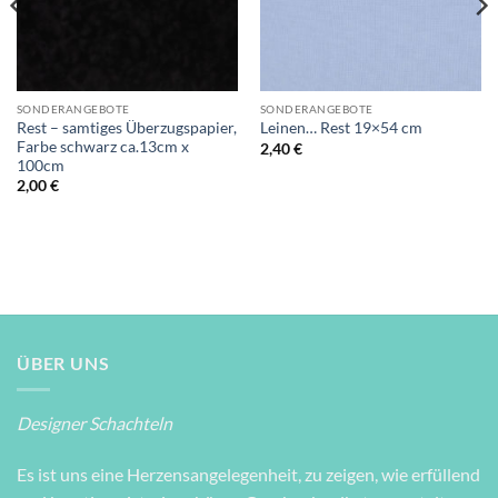
SONDERANGEBOTE
SONDERANGEBOTE
Rest – samtiges Überzugspapier,
Leinen… Rest 19×54 cm
Farbe schwarz ca.13cm x
2,40
€
100cm
2,00
€
ÜBER UNS
Designer Schachteln
Es ist uns eine Herzensangelegenheit, zu zeigen, wie erfüllend