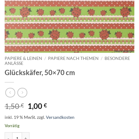
PAPIERE & LEINEN
/
PAPIERE NACH THEMEN
/
BESONDERE
ANLÄSSE
Glückskäfer, 50×70 cm
Ursprünglicher
Aktueller
1,50
1,00
€
€
Preis
Preis
inkl. 19 % MwSt.
zzgl.
Versandkosten
war:
ist:
Vorrätig
1,50 €
1,00 €.
Glückskäfer, 50x70 cm Menge