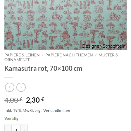
PAPIERE & LEINEN
/
PAPIERE NACH THEMEN
/
MUSTER &
ORNAMENTE
Kamasutra rot, 70×100 cm
Ursprünglicher
Aktueller
4,00
2,30
€
€
Preis
Preis
inkl. 19 % MwSt.
zzgl.
Versandkosten
war:
ist:
Vorrätig
4,00 €
2,30 €.
Kamasutra rot, 70x100 cm Menge