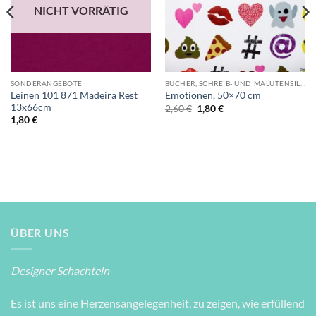
NICHT VORRÄTIG
SONDERANGEBOTE
BÜCHER, SCHREIB- UND MALUTENSILIEN
Leinen 101 871 Madeira Rest
Emotionen, 50×70 cm
13x66cm
Ursprünglicher
Aktueller
2,60
€
1,80
€
Preis
Preis
1,80
€
war:
ist:
2,60 €
1,80 €.
ÜBER UNS
Designer Schachteln
Es ist uns eine Herzensangelegenheit, zu zeigen, wie erfüllend