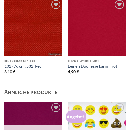
Auf die
Auf die
Wunschliste
Wunschliste
EINFARBIGE PAPIERE
BUCHBINDERLEINEN
102×76 cm, 532-Red
Leinen Duchesse karminrot
3,10
€
4,90
€
ÄHNLICHE PRODUKTE
Angebot!
Auf die
Auf die
Wunschliste
Wunschliste