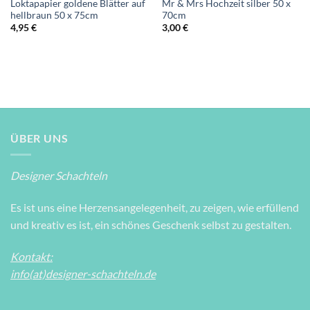
Loktapapier goldene Blätter auf
Mr & Mrs Hochzeit silber 50 x
hellbraun 50 x 75cm
70cm
4,95
€
3,00
€
ÜBER UNS
Designer Schachteln
Es ist uns eine Herzensangelegenheit, zu zeigen, wie erfüllend
und kreativ es ist, ein schönes Geschenk selbst zu gestalten.
Kontakt:
info(at)designer-schachteln.de