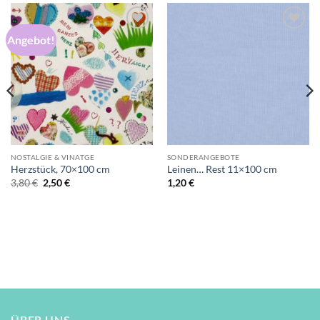
Angebot!
Auf die
Auf die
Wunschliste
Wunschliste
NOSTALGIE & VINATGE
SONDERANGEBOTE
Herzstück, 70×100 cm
Leinen… Rest 11×100 cm
Ursprünglicher
Aktueller
3,80
€
2,50
€
1,20
€
Preis
Preis
war:
ist:
3,80 €
2,50 €.
ÜBER UNS