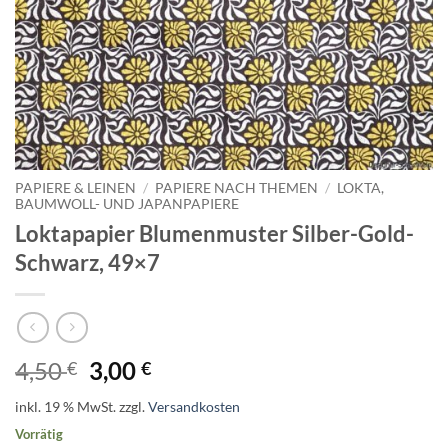
PAPIERE & LEINEN
/
PAPIERE NACH THEMEN
/
LOKTA,
BAUMWOLL- UND JAPANPAPIERE
Loktapapier Blumenmuster Silber-Gold-
Schwarz, 49×7
Ursprünglicher
Aktueller
4,50
3,00
€
€
Preis
Preis
inkl. 19 % MwSt.
zzgl.
Versandkosten
war:
ist:
Vorrätig
4,50 €
3,00 €.