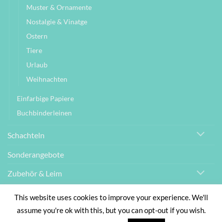
Muster & Ornamente
Nostalgie & Vinatge
Ostern
Tiere
Urlaub
Weihnachten
Einfarbige Papiere
Buchbinderleinen
Schachteln
Sonderangebote
Zubehör & Leim
This website uses cookies to improve your experience. We'll
IMPRESSUM
AGB
DATENSCHUTZBELEHRUNG
assume you're ok with this, but you can opt-out if you wish.
WIDERRUFSBELEHRUNG