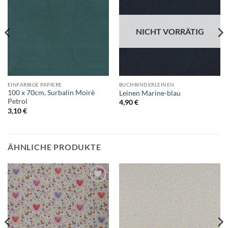
Wunschliste
Wunschliste
NICHT VORRÄTIG
EINFARBIGE PAPIERE
BUCHBINDERLEINEN
100 x 70cm, Surbalin Moirè
Leinen Marine-blau
Petrol
4,90
€
3,10
€
ÄHNLICHE PRODUKTE
Auf die
Auf die
Wunschliste
Wunschliste