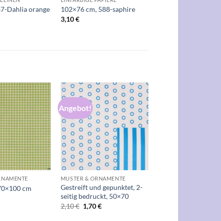
7-Dahlia orange
102×76 cm, 588-saphire
3,10
€
Angebot!
Auf die
Auf die
Wunschliste
Wunschliste
+
RNAMENTE
MUSTER & ORNAMENTE
Gestreift und gepunktet, 2-
 70×100 cm
seitig bedruckt, 50×70
Ursprünglicher
Aktueller
2,10
€
1,70
€
Preis
Preis
war:
ist: