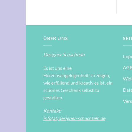
ÜBER UNS
SEI
Designer Schachteln
Imp
AG
Es ist uns eine
Herzensangelegenheit, zu zeigen,
Wid
wie erfüllend und kreativ es ist, ein
Dat
schönes Geschenk selbst zu
gestalten.
Ver
Kontakt:
info(at)designer-schachteln.de