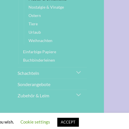
Nostalgie & Vinatge
Ostern
Tiere
Urlaub
Weihnachten
Einfarbige Papiere
Buchbinderleinen
Schachteln
Sonderangebote
Zubehör & Leim
G
ou wish.
Cookie settings
ACCEPT