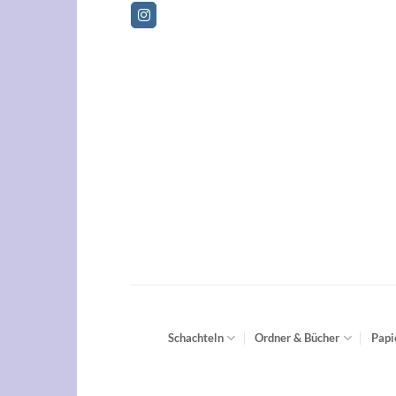
Zum
Bet
Inhalt
springen
Schachteln
Ordner & Bücher
Papi