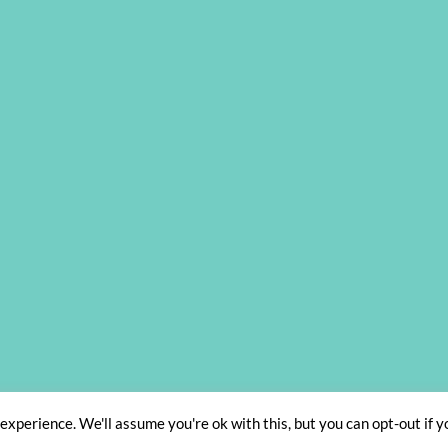
IMPRESSUM
AGB
DATENSCHUTZBELEHRUNG
WIDERRUFSBELEHRUN
xperience. We'll assume you're ok with this, but you can opt-out if y
Copyright 2026 ©
Designer Schachteln