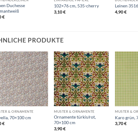
nen Duchesse
102×76 cm, 535-cherry
Leinen 3516
amantweiß
3,10
€
4,90
€
0
€
HNLICHE PRODUKTE
Auf die
Auf die
Wunschliste
Wunschliste
+
+
+
TER & ORNAMENTE
MUSTER & ORNAMENTE
MUSTER & O
Ornamente türkis/rot,
ella, 70×100 cm
Karo grün,
70×100 cm
0
€
3,70
€
3,90
€