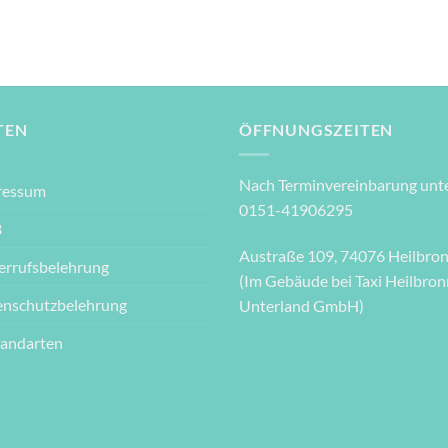
TEN
ÖFFNUNGSZEITEN
Nach Terminvereinbarung unte
ressum
0151-41906295
B
Austraße 109, 74076 Heilbro
errufsbelehrung
(Im Gebäude bei Taxi Heilbron
enschutzbelehrung
Unterland GmbH)
sandarten