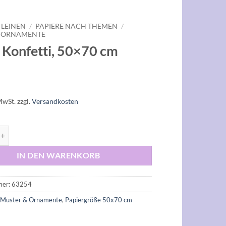
 LEINEN
/
PAPIERE NACH THEMEN
/
& ORNAMENTE
, Konfetti, 50×70 cm
MwSt.
zzgl.
Versandkosten
fetti, 50x70 cm Menge
IN DEN WARENKORB
mer:
63254
:
Muster & Ornamente
,
Papiergröße 50x70 cm