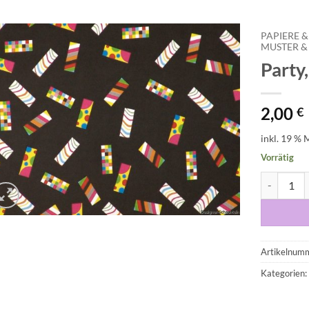
PAPIERE &
MUSTER 
Party
Auf die
Wunschliste
2,00
€
inkl. 19 % 
Vorrätig
Party, Kon
Artikelnum
Kategorien