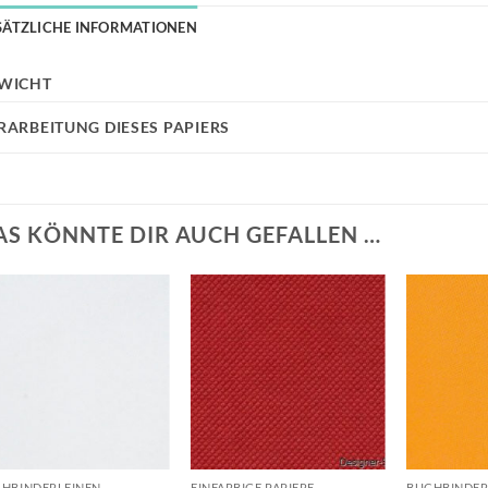
SÄTZLICHE INFORMATIONEN
WICHT
RARBEITUNG DIESES PAPIERS
AS KÖNNTE DIR AUCH GEFALLEN …
Auf die
Auf die
Wunschliste
Wunschliste
+
+
+
HBINDERLEINEN
EINFARBIGE PAPIERE
BUCHBINDER