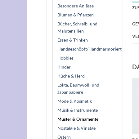
Besondere Anlässe
ZU
Blumen & Pflanzen
Bücher, Schreib- und
GE
Malutensilien
VE
Essen & Trinken
Handgeschöpft/Handmarmoriert
Hobbies
D
Kinder
Küche & Herd
Lokta, Baumwoll- und
Japanpapiere
Auf die
Auf die
Wunschliste
Wunschliste
Mode & Kosmetik
Musik & Instrumente
Muster & Ornamente
Nostalgie & Vinatge
+
+
Ostern
EINFARBIGE PAPIERE
EINFARBIGE PAPIERE
BUC