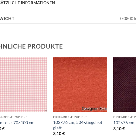
SÄTZLICHE INFORMATIONEN
WICHT
0,0800 
HNLICHE PRODUKTE
Auf die
Auf die
Wunschliste
Wunschliste
+
+
+
FARBIGE PAPIERE
EINFARBIGE PAPIERE
EINFARBIGE 
102×76 cm, 504-Ziegelrot
o rose, 70×100 cm
102×76 cm,
glatt
0
€
3,10
€
3,10
€