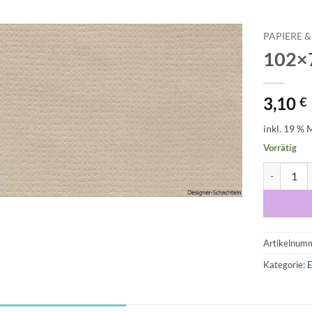
PAPIERE &
102×7
Auf die
Wunschliste
3,10
€
inkl. 19 % 
Vorrätig
102x70 cm
Artikelnum
Kategorie:
E