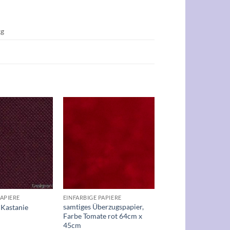
kg
Auf die
Auf die
Wunschliste
Wunschliste
+
PAPIERE
EINFARBIGE PAPIERE
samtiges Überzugspapier,
 Kastanie
Farbe Tomate rot 64cm x
45cm