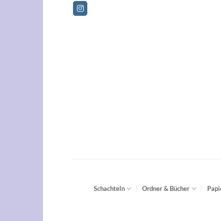
Zum
Betriebsferie
Inhalt
springen
Schachteln
Ordner & Bücher
Papi