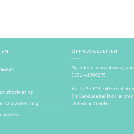
TEN
ÖFFNUNGSZEITEN
Nach Terminvereinbarung unte
ressum
0151-41906295
B
Austraße 109, 74076 Heilbro
errufsbelehrung
(Im Gebäude bei Taxi Heilbron
enschutzbelehrung
Unterland GmbH)
sandarten