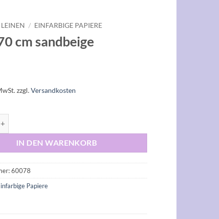
 LEINEN
/
EINFARBIGE PAPIERE
0 cm sandbeige
MwSt.
zzgl.
Versandkosten
 sandbeige Menge
IN DEN WARENKORB
mer:
60078
infarbige Papiere