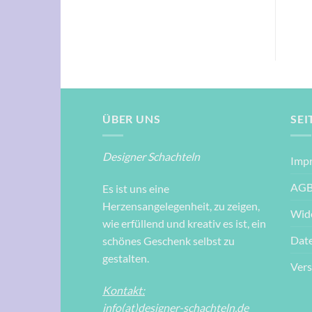
ÜBER UNS
SEI
Designer Schachteln
Imp
AG
Es ist uns eine
Herzensangelegenheit, zu zeigen,
Wid
wie erfüllend und kreativ es ist, ein
Dat
schönes Geschenk selbst zu
gestalten.
Ver
Kontakt:
info(at)designer-schachteln.de