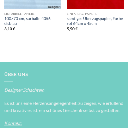
EINFARBIGE PAPIERE
EINFARBIGE PAPIERE
100×70 cm, surbalin 4056
samtiges Überzugspapier, Farbe
eisblau
rot 64cm x 45cm
3,10
€
5,50
€
ÜBER UNS
Designer Schachteln
Es ist uns eine Herzensangelegenheit, zu zeigen, wie erfüllend
und kreativ es ist, ein schönes Geschenk selbst zu gestalten.
Kontakt: