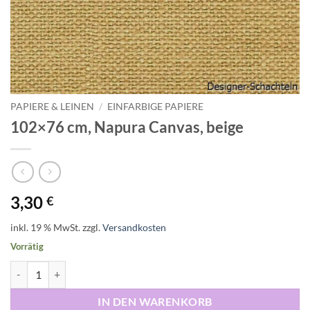
PAPIERE & LEINEN
/
EINFARBIGE PAPIERE
102×76 cm, Napura Canvas, beige
3,30
€
inkl. 19 % MwSt.
zzgl.
Versandkosten
Vorrätig
102x76 cm, Napura Canvas, beige Menge
IN DEN WARENKORB